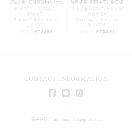
初夏心動-短版露肩bra top
咖啡奶蓋-假兩件不對稱短版
上衣
BRA TOP ✨
,
日常簡約
,
小編激推必買款❤️
,
運動休閒
運動休閒
,
,
韓系小清新
,
所有商品/All Products
,
所有商品/All Products
,
上衣/TOP
上衣/TOP
原
目
原
目
NT$
499
NT$
420
NT$
599
NT$
550
始
前
始
前
價
價
價
價
格：
格：
格：
格：
NT$599。
NT$499。
NT$550。
NT$420
CONTACT INFORMATION
電子信箱：
amm.mixmatch@gmail.com