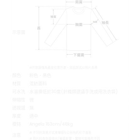
示意圖
#示意圖僅為量度位置示意，貨品款式以照片為準
顏色
粉色、黑色
材質
混紡面料
可水洗
水溫需低於30度(針織類建議手洗或用洗衣袋)
伸縮性
微
透視感
無
厚度
適中
模特
Angela 163cm/48kg
# 不同的測量方式會導致5公分內的尺寸落差
注意
# 照片的衣色受燈光/螢幕影響，實物可能略有不同