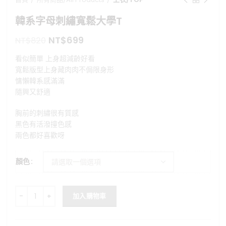
韓系字母刺繡寬鬆大學T
原
目
NT$
699
NT$
820
始
前
看似簡單 上身超減齡好看
價
價
寬鬆版型上身藏肉肉不侷限身形
格：
格：
慵懶韓系感滿滿
NT$820。
NT$699。
隨興又舒適
胸前的刺繡很有質感
黑色有活潑撞色感
兩色都好喜歡呀
顏色
韓系字母刺繡寬鬆大學T 數量
加入購物車