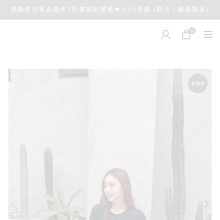
熱銷夏日單品兩件7折專區別錯過❤ 999免運 (刷卡、轉帳限定)
0
SALE