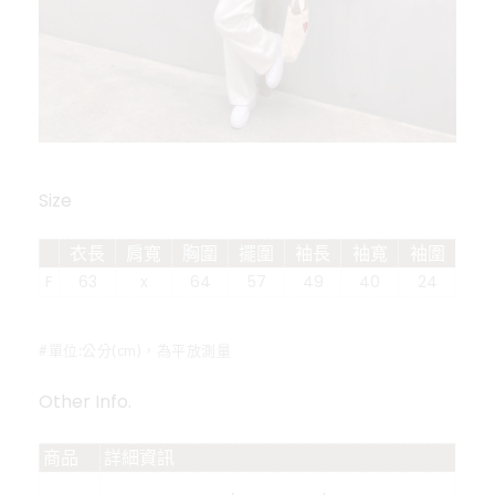
Size
衣長
肩寬
胸圍
擺圍
袖長
袖寬
袖圍
F
63
x
64
57
49
40
24
#單位:公分(cm)，為平放測量
Other Info.
商品
詳細資訊