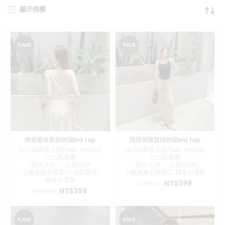
顯示側欄
SALE
SALE
絕美蕾絲美背拼接bra top
微辣側腰蕾絲拼接bra top
08/06新品上架/New Arrivals
08/06新品上架/New Arrivals
❤️‍🔥九折優惠
❤️‍🔥九折優惠
,
BRA TOP ✨
,
上衣/TOP
,
,
BRA TOP ✨
,
上衣/TOP
,
小編激推必買款❤️
,
派對穿搭
,
小編激推必買款❤️
,
韓系小清新
韓系小清新
原
目
NT$
399
NT$
550
原
目
NT$
399
NT$
550
始
前
始
前
價
價
價
價
格：
格：
格：
格：
NT$550。
NT$399。
SALE
SALE