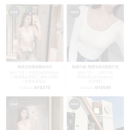
始
前
價
價
價
價
格：
格：
格：
格：
NT$499。
NT$399。
SALE
SALE
NT$490。
NT$399。
絕美百搭繞頸蕾絲內衣
無痛升級-微磨毛軟Q厚墊打底
bra top
BRA TOP ✨
,
內搭/UNDERWEAR
,
BRA TOP ✨
,
上衣/TOP
,
小編激推必買款❤️
,
韓系小清新
,
所有商品/All Products
,
✨本週熱賣商品✨
日常簡約
原
目
原
目
NT$
370
NT$
599
NT$
520
NT$
699
始
前
始
前
價
價
價
價
格：
格：
格：
格：
SALE
SALE
NT$520。
NT$370。
NT$699。
NT$599。