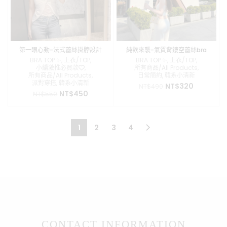
第一眼心動-法式蕾絲掛脖設計
純欲來襲-氣質背鏤空蕾絲bra
bra top
top
BRA TOP ✨
,
上衣/TOP
,
BRA TOP ✨
,
上衣/TOP
,
小編激推必買款❤️
,
所有商品/All Products
,
所有商品/All Products
,
日常簡約
,
韓系小清新
派對穿搭
,
韓系小清新
原
目
NT$
320
NT$
490
原
目
NT$
450
NT$
550
始
前
始
前
價
價
價
價
格：
格：
格：
格：
NT$490。
NT$320。
1
2
3
4
NT$550。
NT$450。
CONTACT INFORMATION