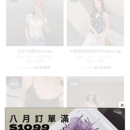
NT$550。
NT$399。
法式方領蕾絲bra top
水墨暈染繞頸鏤空設計感bra top
BRA TOP ✨
,
上衣/TOP
,
BRA TOP ✨
,
上衣/TOP
,
韓系小清新
韓系小清新
原
目
原
目
NT$
399
NT$
490
NT$
499
NT$
890
始
前
始
前
價
價
價
價
格：
格：
格：
格：
SALE
SALE
NT$499。
NT$399。
NT$890。
NT$490