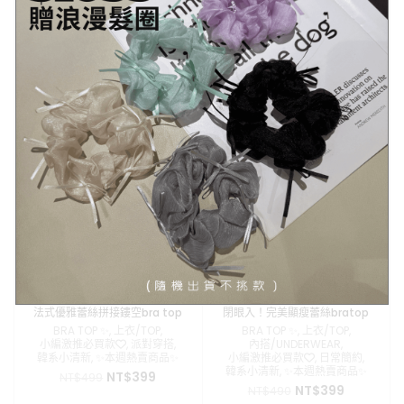
V領蕾絲拼接抓皺細肩bra top
簡約渡假風鏤空針織背心
BRA TOP ✨
,
上衣/TOP
,
BRA TOP ✨
,
上衣/TOP
,
小編激推必買款❤️
,
日常簡約
,
韓系小清新
韓系小清新
原
目
NT$
350
NT$
480
原
目
NT$
399
NT$
499
始
前
始
前
價
價
價
價
格：
格：
格：
格：
NT$480。
NT$350。
SALE
SALE
NT$499。
NT$399。
法式優雅蕾絲拼接鏤空bra top
閉眼入！完美顯瘦蕾絲bratop
BRA TOP ✨
,
上衣/TOP
,
BRA TOP ✨
,
上衣/TOP
,
小編激推必買款❤️
,
派對穿搭
,
內搭/UNDERWEAR
,
韓系小清新
,
✨本週熱賣商品✨
小編激推必買款❤️
,
日常簡約
,
韓系小清新
,
✨本週熱賣商品✨
原
目
NT$
399
NT$
499
原
目
NT$
399
始
前
NT$
490