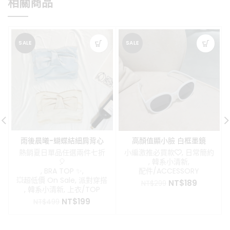
相關商品
NT$399。
NT$299
SALE
SALE
雨後晨曦-蝴蝶結細肩背心
高顏值顯小臉 白框墨鏡
(有胸墊)
熱銷夏日單品任選兩件七折
小編激推必買款❤️
,
日常簡約
🎈
,
韓系小清新
,
,
BRA TOP ✨
,
配件/ACCESSORY
💥超低價 On Sale
,
派對穿搭
原
目
NT$
189
NT$
299
,
韓系小清新
,
上衣/TOP
始
前
原
目
NT$
199
價
價
NT$
499
始
前
格：
格：
價
價
NT$299。
NT$189