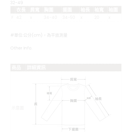
32-49
衣長
肩寬
胸圍
擺圍
袖長
袖寬
袖圍
F
42
x
34-40
34-50
x
20
x
#單位:公分(cm)，為平放測量
Other Info.
商品
詳細資訊
示意圖