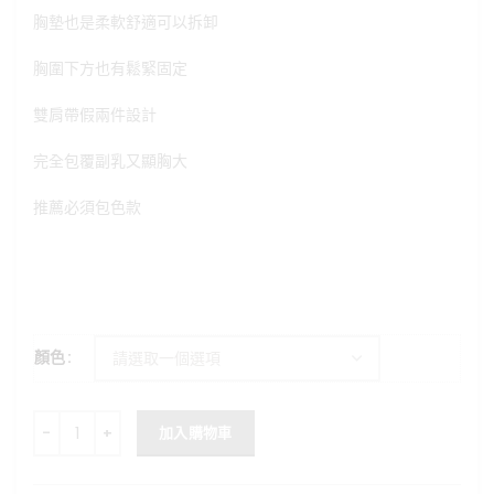
格：
格：
胸墊也是柔軟舒適可以拆卸
NT$499。
NT$390。
胸圍下方也有鬆緊固定
雙肩帶假兩件設計
完全包覆副乳又顯胸大
推薦必須包色款
顏色
雙肩帶假兩件設計bra top 數量
加入購物車