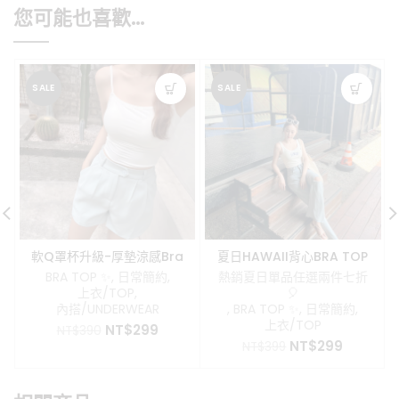
您可能也喜歡…
SALE
SALE
軟Q罩杯升級-厚墊涼感Bra
夏日HAWAII背心BRA TOP
Top
BRA TOP ✨
,
日常簡約
,
熱銷夏日單品任選兩件七折
上衣/TOP
,
🎈
內搭/UNDERWEAR
,
BRA TOP ✨
,
日常簡約
,
上衣/TOP
原
目
NT$
299
NT$
390
原
目
始
前
NT$
299
NT$
399
始
前
價
價
價
價
格：
格：
格：
格：
NT$390。
NT$299。