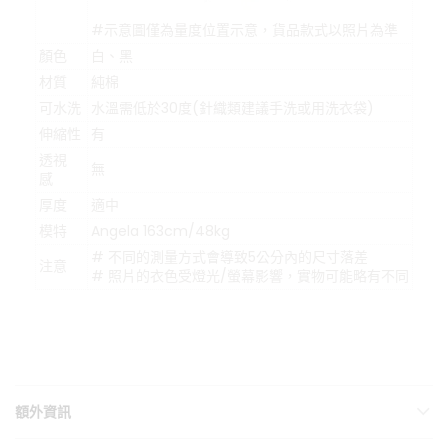
#示意圖僅為量度位置示意，貨品款式以照片為準
顏色
白、黑
材質
純棉
可水洗
水溫需低於30度(針織類建議手洗或用洗衣袋)
伸縮性
有
透視
無
感
厚度
適中
模特
Angela 163cm/48kg
# 不同的測量方式會導致5公分內的尺寸落差
注意
# 照片的衣色受燈光/螢幕影響，實物可能略有不同
額外資訊