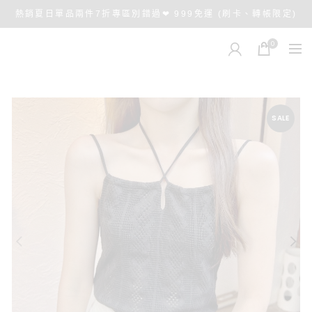
熱銷夏日單品兩件7折專區別錯過❤ 999免運 (刷卡、轉帳限定)
0
SALE