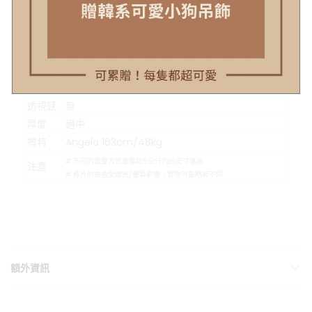
#示意圖僅為量度位置示意，貨品款式以照片為準
顏色
黑、白
材質
棉+聚酯纖維
可水洗
可水洗、乾洗，最佳水溫30~40度
伸縮性
微
透視感
無
厚度
適中
模特
Angela 163cm/48kg
# 不同的測量方式會導致5公分內的尺寸落差
注意
# 照片的衣色受燈光/螢幕影響，實物可能略有不同
額外資訊