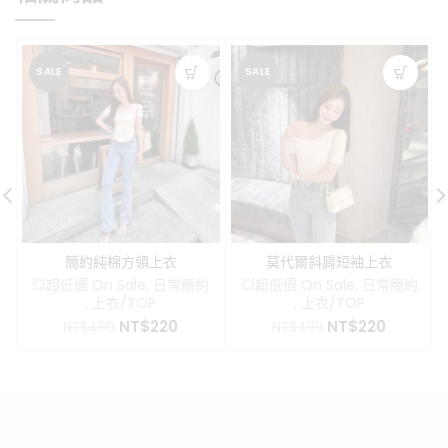
SALE
SALE
簡約純棉方領上衣
莫代爾斜肩短袖上衣
💥超低價 On Sale
,
日常簡約
💥超低價 On Sale
,
日常簡約
,
上衣/TOP
,
上衣/TOP
原
目
原
目
NT$
220
NT$
220
NT$
480
NT$
499
始
前
始
前
價
價
價
價
格：
格：
格：
格：
NT$480。
NT$220。
NT$499。
NT$220