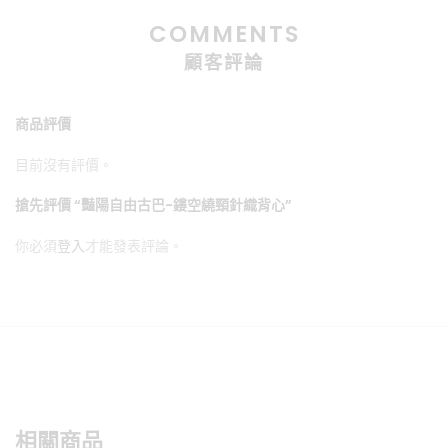
COMMENTS
顧客評論
商品評價
目前沒有評價。
搶先評價 “豔陽自由古巴-鏤空繞頸針織背心”
你必須
登入
才能發表評論。
相關商品