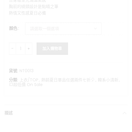
合身版型充滿溫柔感
格：
格：
胸前的繞頸設計是點睛之筆
NT$350。
NT$199。
熱情又性感夏日必備
顏色
豔陽自由古巴-鏤空繞頸針織背心 數量
加入購物車
貨號:
NT0013
分類:
上衣/TOP
,
熱銷夏日單品任選兩件七折🎈
,
韓系小清新
,
💥超低價 On Sale
描述