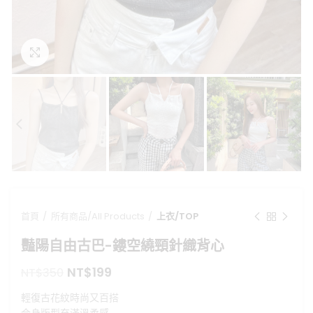
點擊放大
首頁
所有商品/All Products
上衣/TOP
豔陽自由古巴-鏤空繞頸針織背心
原
目
NT$
199
NT$
350
始
前
輕復古花紋時尚又百搭
價
價