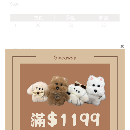
Size
衣長
胸圍
擺圍
F
36
32
36
Other Info.
商品
詳細資訊
示意圖