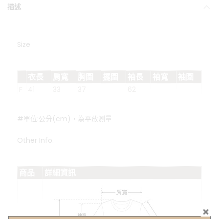
描述
Size
衣長
肩寬
胸圍
擺圍
袖長
袖寬
袖圍
F
41
33
37
62
#單位:公分(cm)，為平放測量
Other Info.
商品
詳細資訊