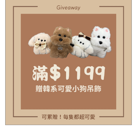
示意圖
#示意圖僅為量度位置示意，貨品款式以照片為準
顏色
白
材質
針織
可水洗
水溫需低於30度(針織類建議手洗或用洗衣袋)
伸縮性
有
透視
有
感
厚度
偏薄
模特
Angela 163cm/48kg
# 不同的測量方式會導致5公分內的尺寸落差
注意
# 照片的衣色受燈光/螢幕影響，實物可能略有不同