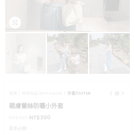
點擊放大
首頁
所有商品/All Products
外套/OUTER
親膚蕾絲防曬小外套
原
目
NT$
300
NT$
480
始
前
夏季必備!
價
價