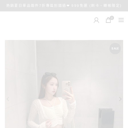
熱銷夏日單品兩件7折專區別錯過❤ 999免運 (刷卡、轉帳限定)
0
SALE