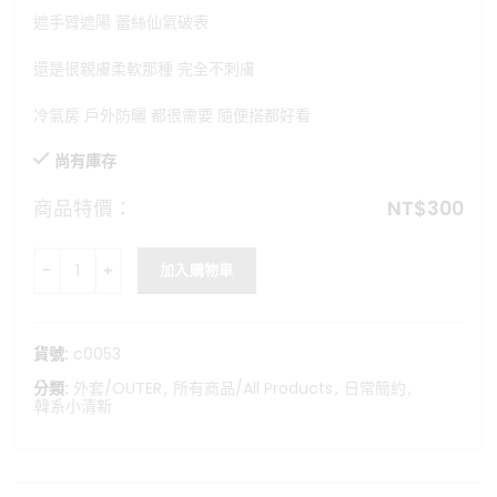
格：
格：
遮手臂遮陽 蕾絲仙氣破表
NT$480。
NT$300。
還是很親膚柔軟那種 完全不刺膚
冷氣房 戶外防曬 都很需要 隨便搭都好看
尚有庫存
商品特價：
NT$
300
親膚蕾絲防曬小外套 數量
加入購物車
貨號:
c0053
分類:
外套/OUTER
,
所有商品/All Products
,
日常簡約
,
韓系小清新