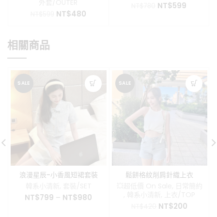
外套/OUTER
原
目
NT$
599
NT$
780
原
目
NT$
480
始
前
NT$
599
始
前
價
價
價
價
格：
格：
格：
格：
NT$780。
NT$599
相關商品
NT$599。
NT$480。
SALE
SALE
浪漫星辰-小香風短裙套裝
鬆餅格紋削肩針織上衣
韓系小清新
,
套裝/SET
💥超低價 On Sale
,
日常簡約
,
韓系小清新
,
上衣/TOP
NT$
799
–
NT$
980
原
目
NT$
200
NT$
420
始
前