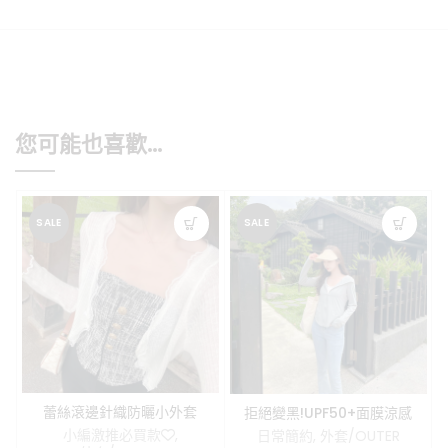
您可能也喜歡…
SALE
SALE
蕾絲滾邊針織防曬小外套
拒絕變黑!UPF50+面膜涼感
防曬外套
小編激推必買款❤️
,
日常簡約
,
外套/OUTER