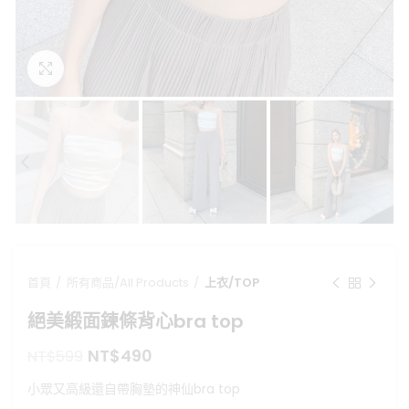
點擊放大
首頁
所有商品/All Products
上衣/TOP
絕美緞面鍊條背心bra top
原
目
NT$
490
NT$
599
始
前
小眾又高級還自帶胸墊的神仙bra top
價
價