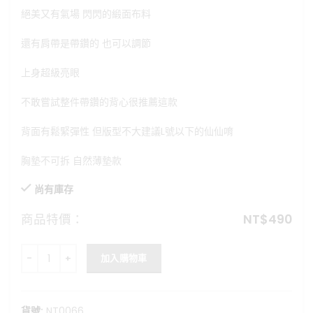
格：
格：
絕美又有氣場 閃閃的緞面布料
NT$599。
NT$490。
還有肩帶是帶鑽的 也可以調節
上身超級亮眼
不敢嘗試整件帶鑽的背心很推薦這款
背面有鬆緊彈性 但版型不大建議L號以下的仙仙唷
胸墊不可拆 自然薄墊款
尚有庫存
商品特價：
NT$
490
絕美緞面鍊條背心bra top 數量
加入購物車
貨號:
NT0066