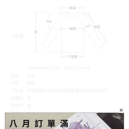
示意圖
#示意圖僅為量度位置示意，貨品款式以照片為準
顏色
白色
材質
緞面
可水洗
水溫需低於30度(針織類建議手洗或用洗衣袋)
伸縮性
有
透視感
無
厚度
適中
模特
Angela 163cm/48kg
# 不同的測量方式會導致5公分內的尺寸落差