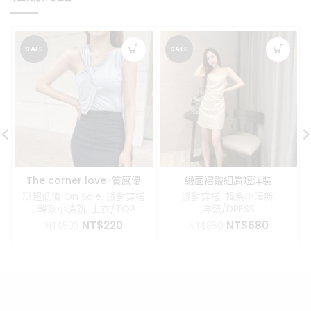
SALE
SALE
The corner love-質感優
緞面褶皺細肩短洋裝
雅不對稱背心
💥超低價 On Sale
,
派對穿搭
派對穿搭
,
韓系小清新
,
,
韓系小清新
,
上衣/TOP
洋裝/DRESS
原
目
原
目
NT$
220
NT$
680
NT$
599
NT$
850
始
前
始
前
價
價
價
價
格：
格：
格：
格：
NT$599。
NT$220。
NT$850。
NT$680