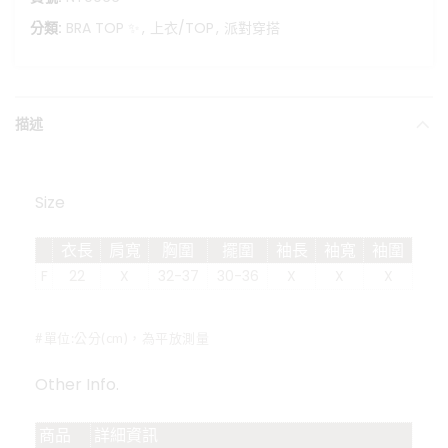
分類:
BRA TOP ✨
,
上衣/TOP
,
派對穿搭
描述
Size
衣長
肩寬
胸圍
擺圍
袖長
袖寬
袖圍
F
22
X
32-37
30-36
X
X
X
#單位:公分(cm)，為平放測量
Other Info.
商品
詳細資訊