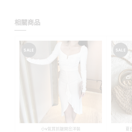
相關商品
SALE
SALE
小v氣質抓皺開岔洋裝
夏