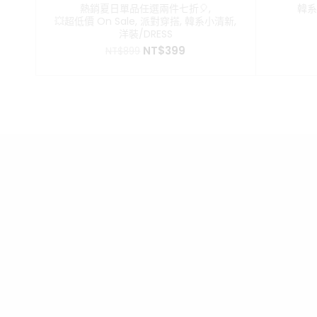
熱銷夏日單品任選兩件七折🎈
,
韓系
💥超低價 On Sale
,
派對穿搭
,
韓系小清新
,
洋裝/DRESS
原
目
NT$
399
NT$
899
始
前
價
價
格：
格：
NT$899。
NT$399。