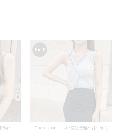
SALE
SA
織背心
The corner love-質感優雅不對稱背心