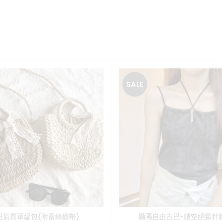
SALE
日氣質草編包(附蕾絲緞帶)
豔陽自由古巴-鏤空繞頸針