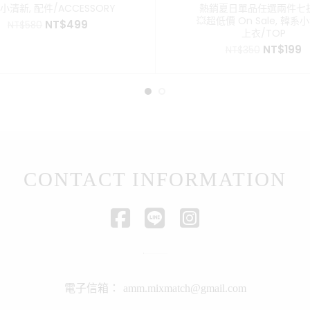
小清新
,
配件/ACCESSORY
熱銷夏日單品任選兩件七折
💥超低價 On Sale
,
韓系小
原
目
NT$
499
NT$
580
上衣/TOP
始
前
原
NT$
199
價
價
NT$
350
始
格：
格：
價
NT$580。
NT$499。
格：
NT$350
N
CONTACT INFORMATION
電子信箱：
amm.mixmatch@gmail.com