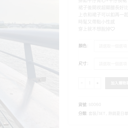
排釦牛仔背心+牛仔長裙
格：
裙子後開衩超顯腿長好
NT$1,18
上衣和裙子可以釦再一
時髦又帶點小性感
穿上就不想脫掉❤️
顏色
尺寸
甜酷牛仔背心+後開衩長裙套
加入購物
貨號:
S0060
分類:
套裝/SET
,
熱銷夏日單