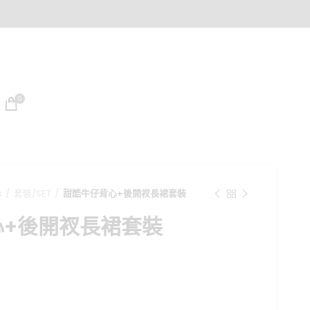
0
s
套裝/SET
甜酷牛仔背心+後開衩長裙套裝
心+後開衩長裙套裝
目
前
價