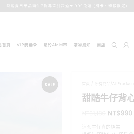
熱銷夏日單品兩件7折專區別錯過❤ 999免運 (刷卡、轉帳限定)
站首頁
VIP獎勵💎
關於AMM💌
購物須知
商店
首頁
所有商品/All Product
SALE
甜酷牛仔背
原
NT$
990
NT$
1,180
始
這套牛仔真的絕美
價