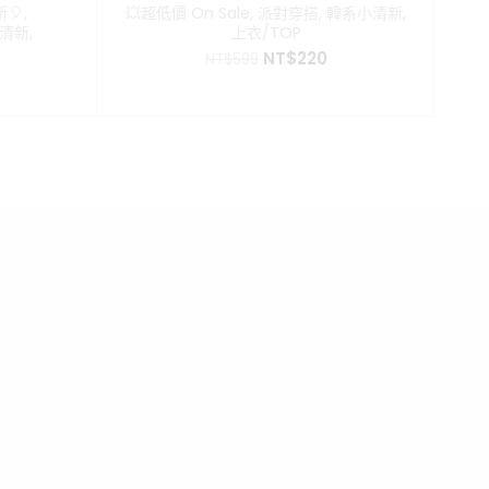
🎈
,
💥超低價 On Sale
,
派對穿搭
,
韓系小清新
,
清新
,
上衣/TOP
原
目
NT$
220
NT$
599
目
始
前
前
價
價
價
格：
格：
格：
NT$599。
NT$220。
。
T$199。