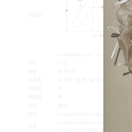
示意圖
#示意圖僅為量度位置示意，貨品款式以照片為準
顏色
牛仔
材質
水洗牛仔
可水洗
可水洗、乾洗，最佳水溫30~40度
伸縮性
無
透視感
無
厚度
適中
模特
Angela 163cm/49kg
# 不同的測量方式會導致5公分內的尺寸落差
注意
# 照片的衣色受燈光/螢幕影響，實物可能略有不同