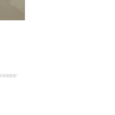
衩長裙套裝”