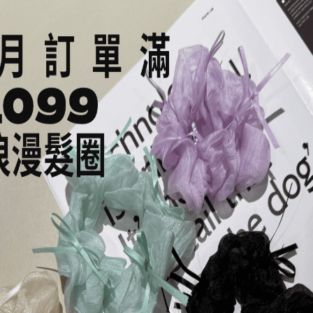
胸圍
袖長
裙長
39
X
89
41
X
89
43
X
89