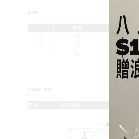
Size
衣長
肩寬
S
45
X
M
45
X
L
45
X
Other Info.
商品
詳細資訊