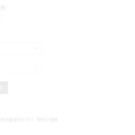
格：
比例
0。
NT$990。
起
裝 數量
車
品任選兩件七折🎈
,
韓系小清新