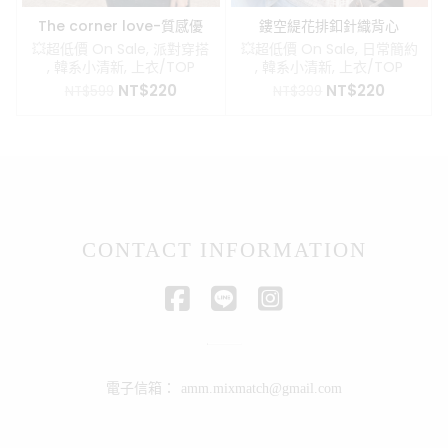
The corner love-質感優
鏤空緹花排釦針織背心
雅不對稱背心
💥超低價 On Sale
,
派對穿搭
💥超低價 On Sale
,
日常簡約
,
韓系小清新
,
上衣/TOP
,
韓系小清新
,
上衣/TOP
原
目
原
目
NT$
220
NT$
220
NT$
599
NT$
399
始
前
始
前
價
價
價
價
格：
格：
格：
格：
NT$599。
NT$220。
NT$399。
NT$220
CONTACT INFORMATION
電子信箱：
amm.mixmatch@gmail.com