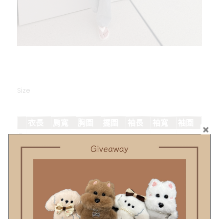
Size
衣長
肩寬
胸圍
擺圍
袖長
袖寬
袖圍
F
#單位:公分(cm)，為平放測量
Other Info.
商品
詳細資訊