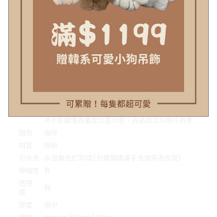
示意圖
#示意圖僅為量度位置示意，貨品款式以照片為準
顏色
咖啡
材質
棉麻
可水洗
水溫需低於30度(針織類建議手洗或用洗衣袋)
伸縮性
有
透視
無
感
厚度
適中