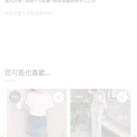
搶先評價 “特調可可歐蕾-韓系褶皺綁帶平口上衣”
你必須
登入
才能發表評論。
您可能也喜歡…
SALE
SALE