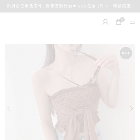
熱銷夏日單品兩件7折專區別錯過❤ 999免運 (刷卡、轉帳限定)
0
SALE