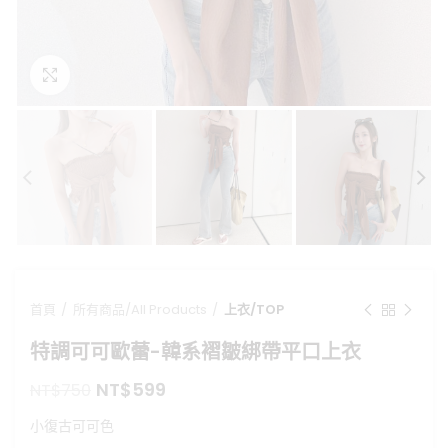
點擊放大
首頁
所有商品/All Products
上衣/TOP
特調可可歐蕾-韓系褶皺綁帶平口上衣
原
目
NT$
599
NT$
750
始
前
小復古可可色
價
價