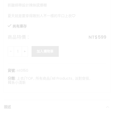
格：
格：
抓皺綁帶設計辣妹感爆棚
NT$750。
NT$599。
夏天就是要穿得跟別人不一樣的平口上衣🤎
尚有庫存
商品特價：
NT$
599
特調可可歐蕾-韓系褶皺綁帶平口上衣 數量
加入購物車
貨號:
nt0150
分類:
上衣/TOP
,
所有商品/All Products
,
派對穿搭
,
韓系小清新
描述