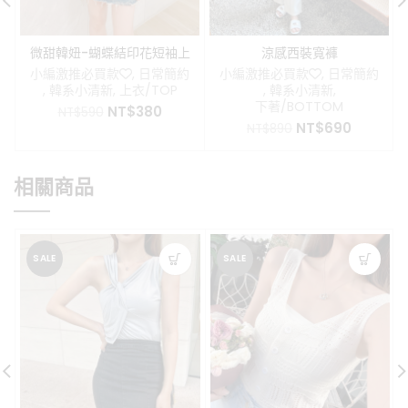
微甜韓妞-蝴蝶結印花短袖上
涼感西裝寬褲
衣
小編激推必買款❤️
,
日常簡約
小編激推必買款❤️
,
日常簡約
,
韓系小清新
,
上衣/TOP
,
韓系小清新
,
下著/BOTTOM
原
目
NT$
380
NT$
590
原
目
始
前
NT$
690
NT$
890
始
前
價
價
價
價
格：
格：
格：
格：
NT$590。
NT$380。
相關商品
NT$890。
NT$690
SALE
SALE