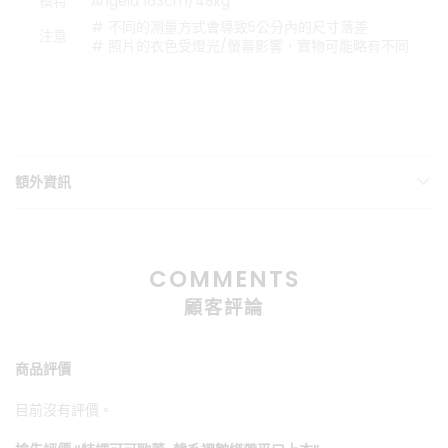
模特
Angela 163cm/48kg
# 不同的測量方式會導致5公分內的尺寸落差
注意
# 照片的衣色受燈光/螢幕影響，實物可能略有不同
額外資訊
COMMENTS
顧客評論
商品評價
目前沒有評價。