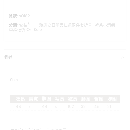
貨號:
s0182
分類:
套裝/SET
,
熱銷夏日單品任選兩件七折🎈
,
韓系小清新
,
💥超低價 On Sale
描述
Size
衣長
肩寬
胸圍
袖長
褲長
腰圍
臀圍
腿圍
f
49
x
44
x
102
33
48
31