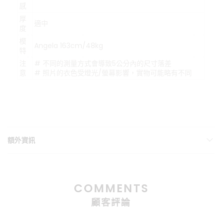
感
厚
適中
度
模
Angela 163cm/48kg
特
注
# 不同的測量方式會導致5公分內的尺寸落差
意
# 照片的衣色受燈光/螢幕影響，實物可能略有不同
額外資訊
COMMENTS
顧客評論