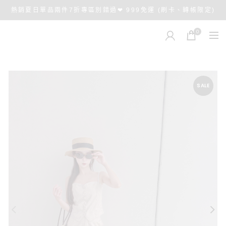
熱銷夏日單品兩件7折專區別錯過❤ 999免運 (刷卡、轉帳限定)
0
SALE