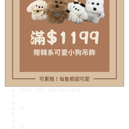
#示意圖僅為量度位置示意，貨品款式以照片為準
顏
米杏
色
材
棉+聚酯纖維
質
可
水
可水洗、乾洗，最佳水溫30~40度
洗
伸
縮
無
性
透
視
無