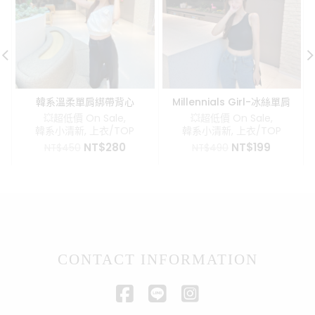
韓系溫柔單肩綁帶背心
Millennials Girl-冰絲單肩
背心(帶胸墊)
💥超低價 On Sale
,
💥超低價 On Sale
,
韓系小清新
,
上衣/TOP
韓系小清新
,
上衣/TOP
原
目
原
目
NT$
280
NT$
199
NT$
450
NT$
490
始
前
始
前
價
價
價
價
格：
格：
格：
格：
NT$450。
NT$280。
NT$490。
NT$199
CONTACT INFORMATION