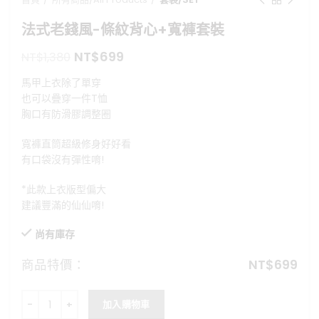
法式老錢風-條紋背心+寬褲套裝
原
目
NT$
699
NT$
1,380
始
前
馬甲上衣除了單穿
價
價
也可以疊穿一件T恤
格：
格：
胸口有防滑膠調整圈
NT$1,380。
NT$699。
寬褲直筒超級修身好好看
有口袋沒有彈性唷!
*此款上衣版型偏大
建議豐滿的仙仙唷!
尚有庫存
商品特價：
NT$
699
法式老錢風-條紋背心+寬褲套裝 數量
加入購物車