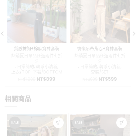
質感抹胸+棉麻寬褲套裝
慵懶吊帶背心+寬褲套裝
熱銷夏日單品任選兩件七折
熱銷夏日單品任選兩件七折
🎈
🎈
,
日常簡約
,
韓系小清新
,
,
日常簡約
,
韓系小清新
,
上衣/TOP
,
下著/BOTTOM
套裝/SET
原
目
原
目
NT$
899
NT$
599
NT$
1,080
NT$
899
始
前
始
前
價
價
價
價
格：
格：
格：
格：
相關商品
NT$1,080。
NT$899。
NT$899。
NT$599
SALE
SALE