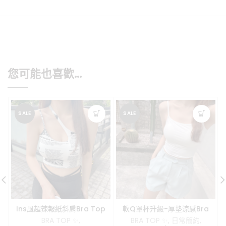
您可能也喜歡…
SALE
SALE
Ins風超辣報紙斜肩Bra Top
軟Q罩杯升級-厚墊涼感Bra
(厚墊款)
Top
BRA TOP ✨
,
BRA TOP ✨
,
日常簡約
,