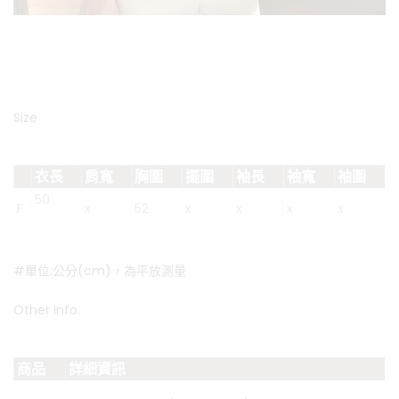
Size
衣長
肩寬
胸圍
擺圍
袖長
袖寬
袖圍
50
F
x
52
x
x
x
x
#單位:公分(cm)，為平放測量
Other Info.
商品
詳細資訊