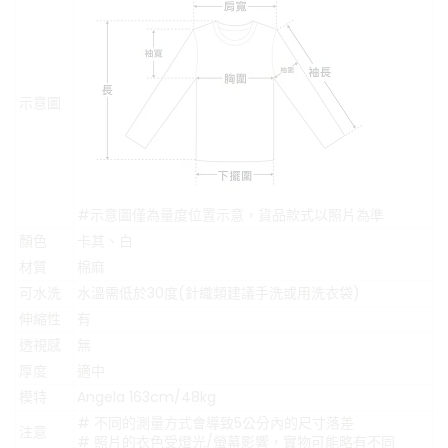
示意圖
#示意圖僅為量度位置示意，貨品款式以照片為準
顏色
卡其、白
材質
棉麻
可水洗
水溫需低於30度(針織類建議手洗或用洗衣袋)
伸縮性
有
透視感
無
厚度
適中
模特
Angela 163cm/48kg
# 不同的測量方式會導致5公分內的尺寸落差
注意
# 照片的衣色受燈光/螢幕影響，實物可能略有不同