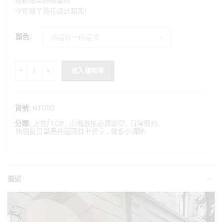
這種版型超級愛呀
格：
格：
今年做了燒花設計超美!
NT$680。
NT$499。
顏色
氛圍感緹花背心 數量
加入購物車
貨號:
NT0110
分類:
上衣/TOP
,
小編激推必買款❤️
,
日常簡約
,
熱銷夏日單品任選兩件七折🎈
,
韓系小清新
描述