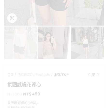
點擊放大
首頁
所有商品/All Products
上衣/TOP
氛圍感緹花背心
原
目
NT$
499
NT$
680
始
前
夏天最好搭的小背心
價
價