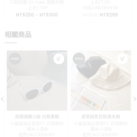
💥超低價 On Sale
,
運動休閒
上衣/TOP
,
,
上衣/TOP
內搭/UNDERWEAR
原
目
NT$
250
–
NT$
300
NT$
299
NT$
390
始
前
價
價
格：
格：
相關商品
NT$390。
NT$299
SALE
SALE
高顏值顯小臉 白框墨鏡
皮質純色百搭漁夫帽
小編激推必買款❤️
,
日常簡約
小編激推必買款❤️
,
日常簡約
,
韓系小清新
,
,
韓系小清新
,
配件/ACCESSORY
配件/ACCESSORY