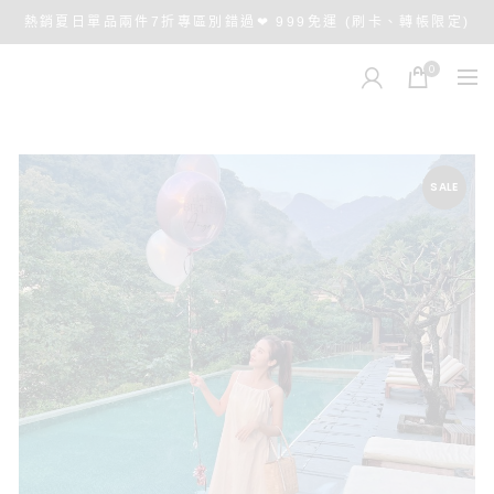
熱銷夏日單品兩件7折專區別錯過❤ 999免運 (刷卡、轉帳限定)
0
SALE