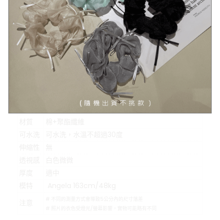
示意圖
#示意圖僅為量度位置示意，貨品款式以照片為準
顏色
薄霧藍、純淨白
材質
棉+聚酯纖維
可水洗
可水洗，水溫不超過30度
伸縮性
無
透視感
白色微微
厚度
適中
模特
Angela 163cm/48kg
# 不同的測量方式會導致5公分內的尺寸落差
注意
# 照片的衣色受燈光/螢幕影響，實物可能略有不同