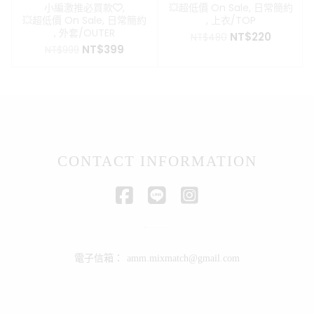
小編激推必買款❤️
,
💥超低價 On Sale
,
日常簡約
💥超低價 On Sale
,
日常簡約
,
上衣/TOP
,
外套/OUTER
原
目
NT$
220
NT$
480
原
目
NT$
399
始
前
NT$
999
始
前
價
價
價
價
格：
格：
格：
格：
NT$480。
NT$220
NT$999。
NT$399。
CONTACT INFORMATION
電子信箱：
amm.mixmatch@gmail.com