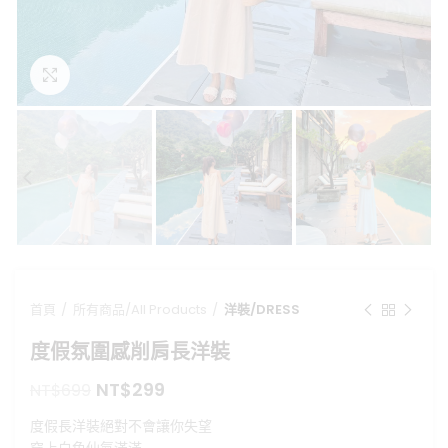
點擊放大
首頁
所有商品/All Products
洋裝/DRESS
度假氛圍感削肩長洋裝
原
目
NT$
299
NT$
699
始
前
度假長洋裝絕對不會讓你失望
價
價