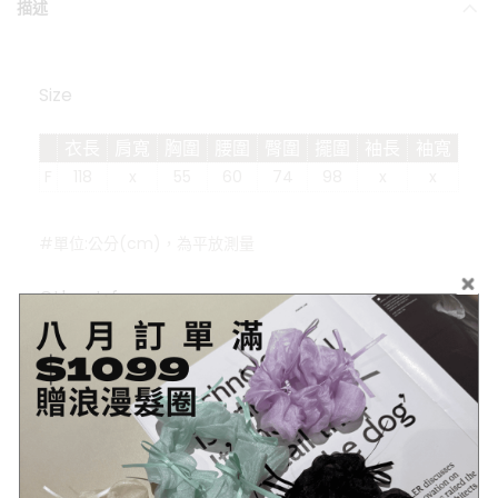
描述
Size
衣長
肩寬
胸圍
腰圍
臀圍
擺圍
袖長
袖寬
F
118
x
55
60
74
98
x
x
#單位:公分(cm)，為平放測量
Other Info.
商品
詳細資訊