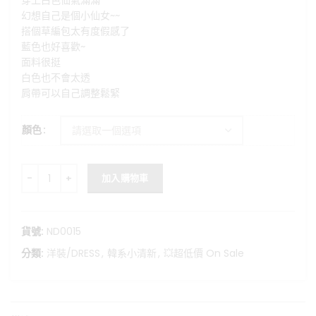
穿上白色仙氣滿滿
格：
格：
幻想自己是個小仙女~~
NT$699。
NT$299。
搭個草編包太有度假感了
藍色也好喜歡~
面料很挺
白色也不會太透
肩帶可以自己調整鬆緊
顏色
度假氛圍感削肩長洋裝 數量
加入購物車
貨號:
ND0015
分類:
洋裝/DRESS
,
韓系小清新
,
💥超低價 On Sale