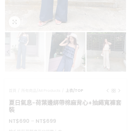
點擊放大
首頁
所有商品/All Products
上衣/TOP
夏日氣息-荷葉邊綁帶棉麻背心+抽繩寬褲套
裝
NT$
690
–
NT$
699