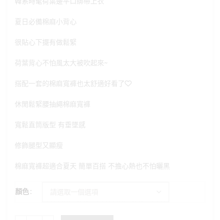
韓系時髦荷葉邊平口綁帶上衣
夏日必備棉麻小背心
很貼心下擺有做鬆緊
荷葉背心不怕風太大被吹起來~
搭配一套的棉麻寬褲也太舒適好看了❤
休閒鬆緊腰抽繩棉麻寬褲
寬鬆直筒版型 有垂墜感
修飾腿型又顯瘦
棉麻寬褲超適合夏天 簡單百搭 不擔心熱也不怕曬黑
顏色