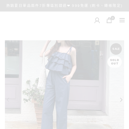
熱銷夏日單品兩件7折專區別錯過❤ 999免運 (刷卡、轉帳限定)
0
SALE
SOLD
OUT