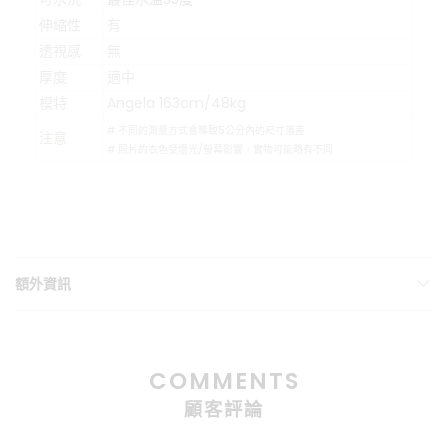
伸縮性
有
透視感
無
厚度
適中
模特
Angela 163cm/48kg
# 不同的測量方式會導致5公分內的尺寸落差
注意
# 照片的衣色受燈光/螢幕影響，實物可能略有不同
額外資訊
COMMENTS
顧客評論