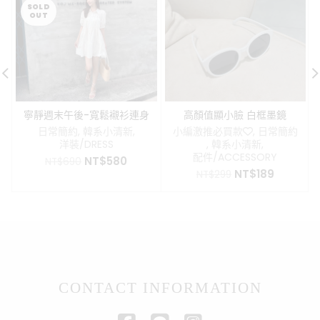
SOLD
OUT
寧靜週末午後-寬鬆襯衫連身
高顏值顯小臉 白框墨鏡
裙
日常簡約
,
韓系小清新
,
小編激推必買款❤️
,
日常簡約
洋裝/DRESS
,
韓系小清新
,
配件/ACCESSORY
原
目
NT$
580
NT$
690
原
目
始
前
NT$
189
NT$
299
始
前
價
價
價
價
格：
格：
格：
格：
NT$690。
NT$580。
NT$299。
NT$189
CONTACT INFORMATION