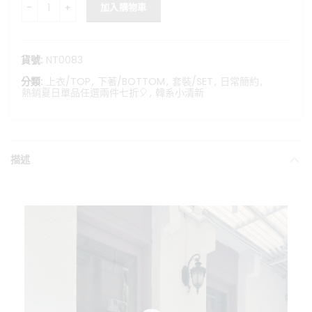
夏日氣息-荷葉邊綁帶棉麻背心+抽繩寬褲套裝 數量
加入購物車
貨號:
NT0083
分類:
上衣/TOP
,
下著/BOTTOM
,
套裝/SET
,
日常簡約
,
熱銷夏日單品任選兩件七折🎈
,
韓系小清新
描述