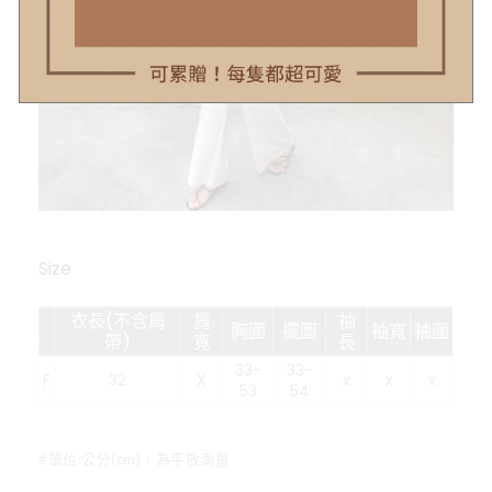
Size
衣長(不含肩
肩
袖
胸圍
擺圍
袖寬
袖圍
帶)
寬
長
33-
33-
F
32
X
x
x
x
53
54
#單位:公分(cm)，為平放測量