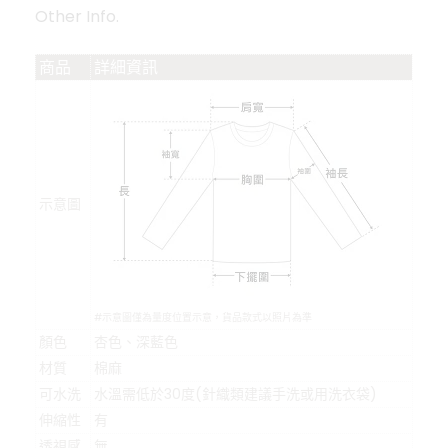
Other Info.
商品
詳細資訊
示意圖
#示意圖僅為量度位置示意，貨品款式以照片為準
顏色
杏色、深藍色
材質
棉麻
可水洗
水溫需低於30度(針織類建議手洗或用洗衣袋)
伸縮性
有
透視感
無