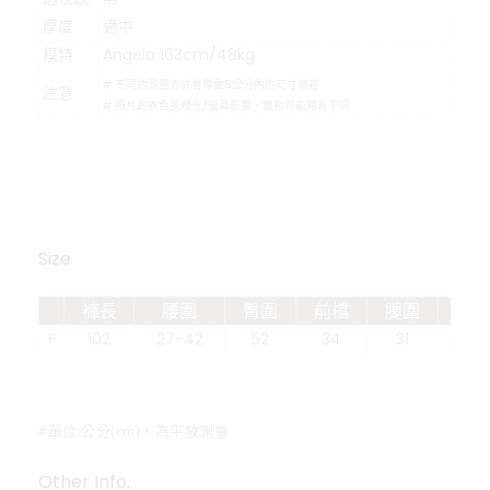
厚度
適中
模特
Angela 163cm/48kg
# 不同的測量方式會導致5公分內的尺寸落差
注意
# 照片的衣色受燈光/螢幕影響，實物可能略有不同
Size
褲長
腰圍
臀圍
前檔
腿圍
F
102
27-42
52
34
31
#單位:公分(cm)，為平放測量
Other Info.