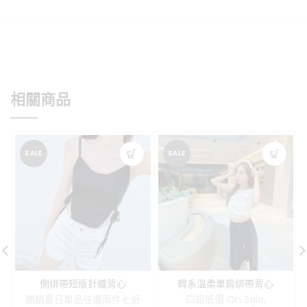
相關商品
SALE
SALE
側綁帶短版針織背心
韓系溫柔單肩綁帶背心
熱銷夏日單品任選兩件七折
💥超低價 On Sale
,