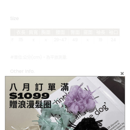
Size
衣長
肩寬
胸圍
腰圍
臀圍
擺圍
袖長
袖口
F
115
x
x
29-47
49
x
19
24
#單位:公分(cm)，為平放測量
Other Info.
商品
詳細資訊