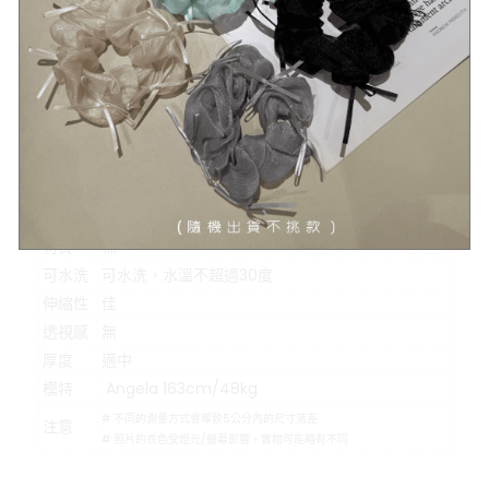
示意圖
#示意圖僅為量度位置示意，貨品款式以照片為準
顏色
灰色、黑色
材質
棉
可水洗
可水洗，水溫不超過30度
伸縮性
佳
透視感
無
厚度
適中
模特
Angela 163cm/48kg
# 不同的測量方式會導致5公分內的尺寸落差
注意
# 照片的衣色受燈光/螢幕影響，實物可能略有不同