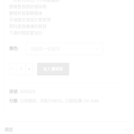
一件就可以出門不用動腦筋~
格：
格：
連帽整個很舒適休閒
NT$699。
NT$299。
腰間有鬆緊顯腰身
手袖做反摺設計更俐落
質料是很親膚的棉質
下擺的開衩更加分
顏色
休閒連帽開衩洋裝 數量
加入購物車
貨號:
SD0023
分類:
日常簡約
,
洋裝/DRESS
,
💥超低價 On Sale
描述