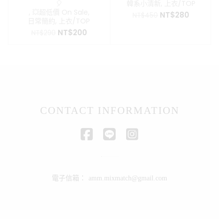
🎈
韓系小清新
,
上衣/TOP
,
💥超低價 On Sale
,
原
目
NT$
280
NT$
450
日常簡約
,
上衣/TOP
始
前
原
目
NT$
200
價
價
NT$
290
始
前
格：
格：
價
價
NT$450。
NT$280
格：
格：
NT$290。
NT$200。
CONTACT INFORMATION
電子信箱：
amm.mixmatch@gmail.com