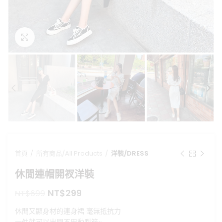
點擊放大
首頁
所有商品/All Products
洋裝/DRESS
休閒連帽開衩洋裝
原
目
NT$
299
NT$
699
始
前
休閒又顯身材的連身裙 毫無抵抗力
價
價