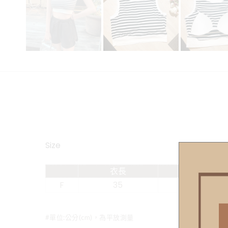
Size
衣長
肩寬
F
35
29
#單位:公分(cm)，為平放測量