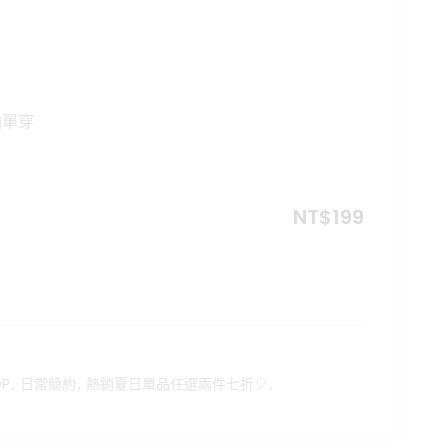
格：
。
T$199。
仙單穿
NT$
199
P
,
日常簡約
,
熱銷夏日單品任選兩件七折🎈
,