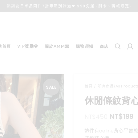
熱銷夏日單品兩件7折專區別錯過❤ 999免運 (刷卡、轉帳限定)
站首頁
VIP獎勵💎
關於AMM💌
購物須知
商店
首頁
所有商品/All Product
SALE
休閒條紋背心b
原
NT$
199
NT$
450
始
這件有celine背心平替
價