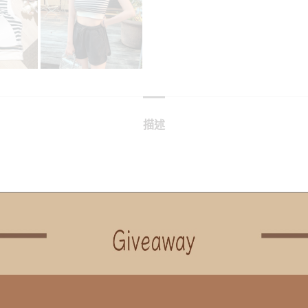
描述
胸圍
擺圍
袖長
33
29
X