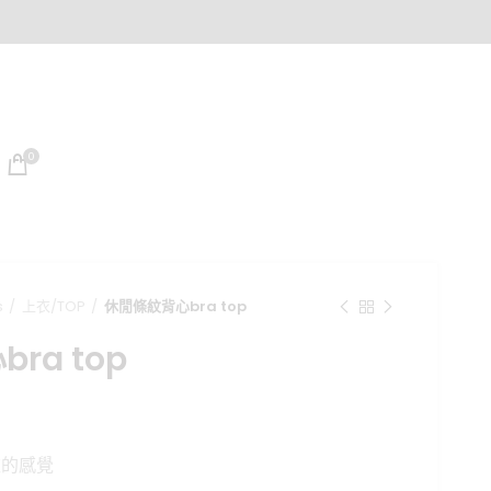
0
s
上衣/TOP
休閒條紋背心bra top
ra top
目
前
款的感覺
價