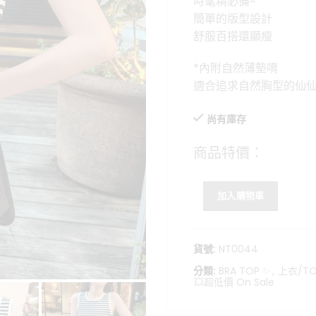
時髦精必備~
格：
簡單的版型設計
NT$450
N
舒服百搭還顯瘦
*內附自然薄墊唷
適合追求自然胸型的仙
尚有庫存
商品特價：
加入購物車
貨號:
NT0044
分類:
BRA TOP ✨
,
上衣/TO
💥超低價 On Sale