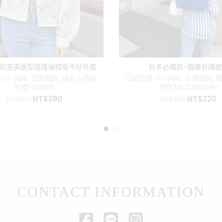
的完美版型蓬蓬袖短版牛仔外套
秋冬必備款-親膚針織
On Sale
,
日常簡約
,
韓系小清新
,
💥超低價 On Sale
,
日常簡約
,
外套/OUTER
配件/ACCESSORY
原
目
原
NT$
390
NT$
220
NT$
850
NT$
350
始
前
始
價
價
價
格：
格：
格：
NT$850。
NT$390。
NT$350
N
CONTACT INFORMATION