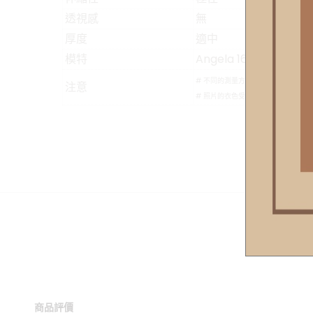
透視感
無
厚度
適中
模特
Angela 163cm/48kg
# 不同的測量方式會導致5公分內的
注意
# 照片的衣色受燈光/螢幕影響，實
商品評價