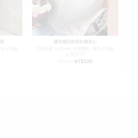
披肩
鏤空緹花排釦針織背心
韓系小清新
,
💥超低價 On Sale
,
日常簡約
,
韓系小清新
,
💥
上衣/TOP
目
原
目
NT$
220
NT$
399
前
始
前
價
價
價
格：
格：
格：
。
T$220。
NT$399。
NT$220。