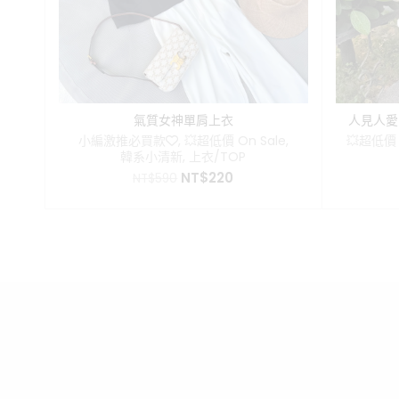
氣質女神單肩上衣
人見人愛
小編激推必買款❤️
,
💥超低價 On Sale
,
💥超低價 
韓系小清新
,
上衣/TOP
原
目
NT$
220
NT$
590
始
前
價
價
格：
格：
NT$590。
NT$220。