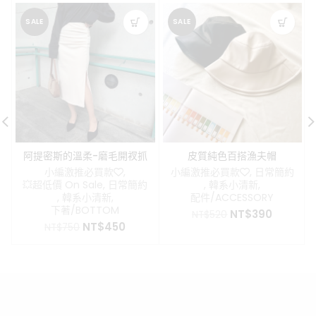
SALE
SALE
阿提密斯的溫柔-磨毛開衩抓
皮質純色百搭漁夫帽
皺顯瘦長裙
小編激推必買款❤️
,
小編激推必買款❤️
,
日常簡約
💥超低價 On Sale
,
日常簡約
,
韓系小清新
,
,
韓系小清新
,
配件/ACCESSORY
下著/BOTTOM
原
目
NT$
390
NT$
520
原
目
NT$
450
始
前
NT$
750
始
前
價
價
價
價
格：
格：
格：
格：
NT$520。
NT$390
NT$750。
NT$450。