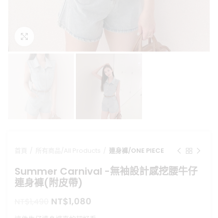
點擊放大
首頁
所有商品/All Products
連身褲/ONE PIECE
Summer Carnival -無袖設計感挖腰牛仔
連身褲(附皮帶)
原
目
NT$
1,080
NT$
1,490
始
前