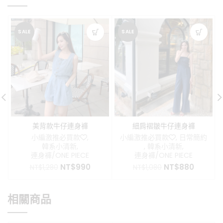
SALE
SALE
美背款牛仔連身褲
細肩褶皺牛仔連身褲
小編激推必買款❤️
,
小編激推必買款❤️
,
日常簡約
韓系小清新
,
,
韓系小清新
,
連身褲/ONE PIECE
連身褲/ONE PIECE
原
目
原
目
NT$
990
NT$
880
NT$
1,280
NT$
1,080
始
前
始
前
價
價
價
價
格：
格：
格：
格：
相關商品
NT$1,280。
NT$990。
NT$1,080。
NT$88