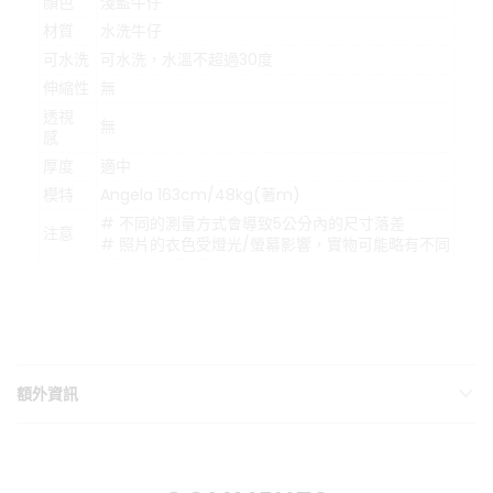
顏色
淺藍牛仔
材質
水洗牛仔
可水洗
可水洗，水溫不超過30度
伸縮性
無
透視
無
感
厚度
適中
模特
Angela 163cm/48kg(著m)
# 不同的測量方式會導致5公分內的尺寸落差
注意
# 照片的衣色受燈光/螢幕影響，實物可能略有不同
額外資訊