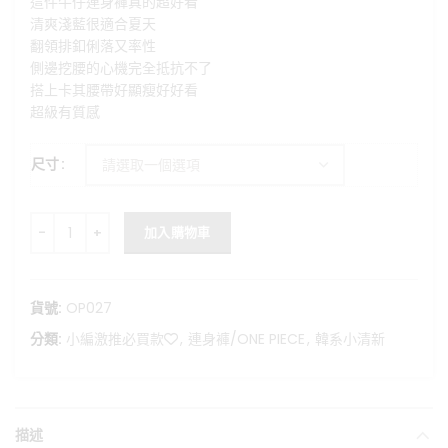
這件牛仔連身褲真的超好看
價
價
清爽淺藍很適合夏天
格：
格：
翻領排釦俐落又率性
NT$1,490。
NT$1,080。
側邊挖腰的心機完全抵抗不了
搭上卡其腰帶好顯瘦好好看
超級有質感
尺寸
Summer Carnival -無袖設計感挖腰牛仔連身褲(附皮帶) 數量
加入購物車
貨號:
OP027
分類:
小編激推必買款❤️
,
連身褲/ONE PIECE
,
韓系小清新
描述