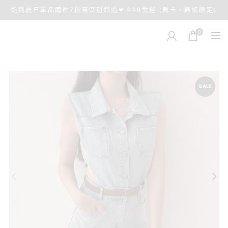
熱銷夏日單品兩件7折專區別錯過❤ 999免運 (刷卡、轉帳限定)
0
SALE