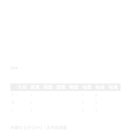
Size
衣長
肩寬
胸圍
腰圍
臀圍
袖圍
袖長
袖寬
S
x
x
x
M
x
x
x
L
x
x
x
#單位:公分(cm)，為平放測量