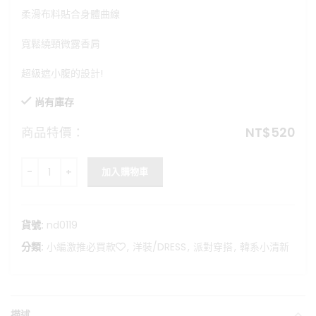
格：
格：
柔滑布料貼合身體曲線
NT$750。
NT$520。
寬鬆繞頸微露香肩
超級遮小腹的設計!
尚有庫存
商品特價：
NT$
520
Mocha muse-超顯瘦平口繞頸洋裝 數量
加入購物車
貨號:
nd0119
分類:
小編激推必買款❤️
,
洋裝/DRESS
,
派對穿搭
,
韓系小清新
描述