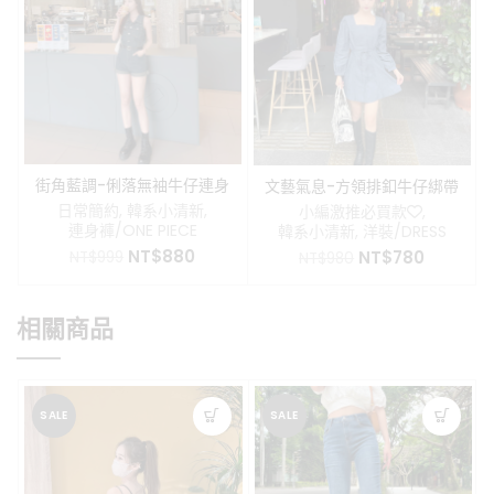
街角藍調-俐落無袖牛仔連身
文藝氣息-方領排釦牛仔綁帶
褲（附皮帶）
洋裝
日常簡約
,
韓系小清新
,
小編激推必買款❤️
,
連身褲/ONE PIECE
韓系小清新
,
洋裝/DRESS
原
目
NT$
880
原
目
NT$
780
NT$
999
NT$
980
始
前
始
前
價
價
價
價
格：
格：
格：
格：
相關商品
NT$999。
NT$880。
NT$980。
NT$780
SALE
SALE