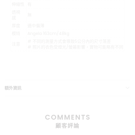
伸縮性
有
透視
無
感
厚度
適中偏薄
模特
Angela 163cm/48kg
# 不同的測量方式會導致5公分內的尺寸落差
注意
# 照片的衣色受燈光/螢幕影響，實物可能略有不同
額外資訊
COMMENTS
顧客評論