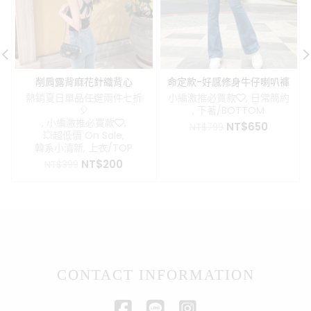
削肩露背麻花針織背心
命定款-好感修身牛仔喇叭褲
熱銷夏日單品任選兩件七折
小編激推必買款❤️
,
日常簡約
🎈
,
下著/BOTTOM
,
小編激推必買款❤️
,
原
目
NT$
650
NT$
799
💥超低價 On Sale
,
始
前
韓系小清新
,
上衣/TOP
價
價
原
目
NT$
200
NT$
399
格：
格：
始
前
NT$799。
NT$650
價
價
格：
格：
NT$399。
NT$200。
CONTACT INFORMATION