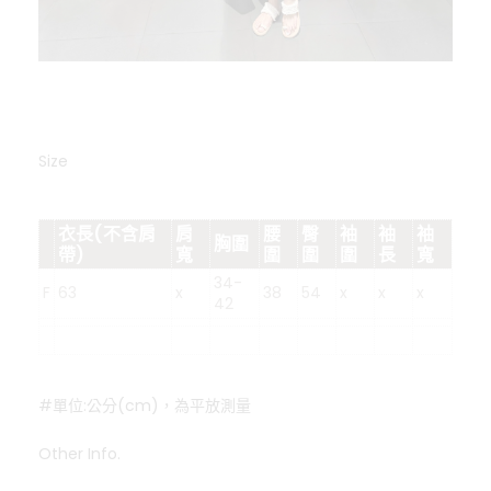
Size
衣長(不含肩
肩
腰
臀
袖
袖
袖
胸圍
帶)
寬
圍
圍
圍
長
寬
34-
F
63
x
38
54
x
x
x
42
#單位:公分(cm)，為平放測量
Other Info.