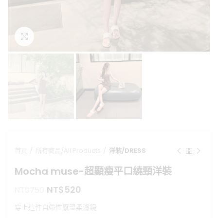
點擊放大
首頁
所有商品/All Products
洋裝/DRESS
Mocha muse-超顯瘦平口繞頸洋裝
原
目
NT$
520
NT$
750
始
前
穿上這件自帶性感溫柔濾鏡
價
價