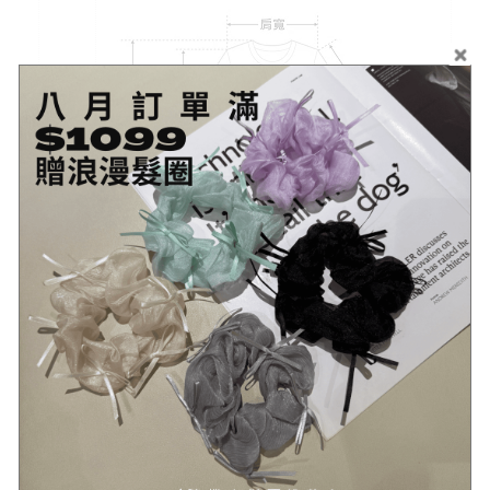
示意圖
#示意圖僅為量度位置示意，貨品款式以照片為準
顏色
薄荷綠
材質
涼感棉
可水洗
水溫需低於30度(針織類建議手洗或用洗衣袋)
伸縮性
無
透視
無
感
厚度
偏薄
模特
172cm/68kg