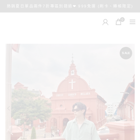
熱銷夏日單品兩件7折專區別錯過❤ 999免運 (刷卡、轉帳限定)
0
SALE