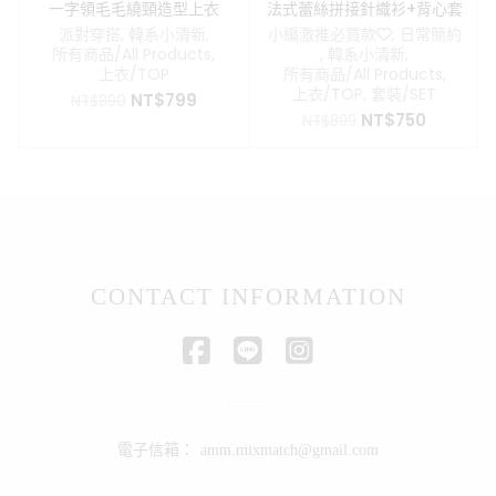
一字領毛毛繞頸造型上衣
法式蕾絲拼接針織衫+背心套
裝
派對穿搭
,
韓系小清新
,
小編激推必買款❤️
,
日常簡約
所有商品/All Products
,
,
韓系小清新
,
上衣/TOP
所有商品/All Products
,
上衣/TOP
,
套裝/SET
原
目
NT$
799
NT$
890
原
目
始
前
NT$
750
NT$
899
始
前
價
價
價
價
格：
格：
格：
格：
NT$890。
NT$799。
NT$899。
NT$750
CONTACT INFORMATION
電子信箱：
amm.mixmatch@gmail.com