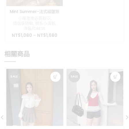
Mint Summer-法式褶皺無
袖洋裝
小編激推必買款❤️
,
情侶裝特輯
,
韓系小清新
,
洋裝/DRESS
NT$
1,080
–
NT$
1,680
相關商品
SALE
SALE