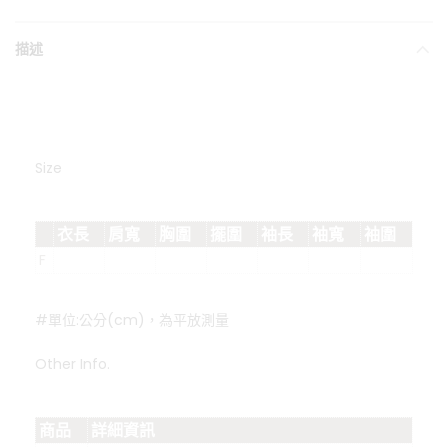
描述
Size
衣長
肩寬
胸圍
擺圍
袖長
袖寬
袖圍
F
#單位:公分(cm)，為平放測量
Other Info.
商品
詳細資訊