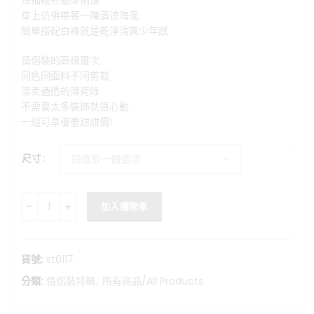
短袖襯衫版型俐落
穿上彷彿帶著一陣清涼海風
簡單搭配白褲就是乾淨清爽少年感
情侶裝的高級層次
同色同面料不同剪裁
溫柔通透的薄荷綠
不需要太多裝飾就很心動
一組可享優惠甜甜價!
尺寸
Mint Summer-男生韓系垂感短袖襯衫 數量
加入購物車
貨號:
st0117
分類:
情侶裝特輯
,
所有商品/All Products