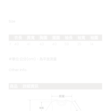
Size
衣長
肩寬
胸圍
擺圍
袖長
袖寬
袖圍
F
40
41
43
40
59
25
14
#單位:公分(cm)，為平放測量
Other Info.
商品
詳細資訊