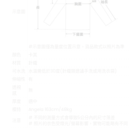
示意圖
#示意圖僅為量度位置示意，貨品款式以照片為準
顏色
卡其
材質
針織
可水洗
水溫需低於30度(針織類建議手洗或用洗衣袋)
伸縮性
有
透視
無
感
厚度
適中
模特
Angela 163cm/48kg
# 不同的測量方式會導致5公分內的尺寸落差
注意
# 照片的衣色受燈光/螢幕影響，實物可能略有不同