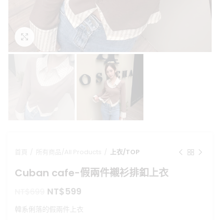
點擊放大
首頁
所有商品/All Products
上衣/TOP
Cuban cafe-假兩件襯衫排釦上衣
原
目
NT$
599
NT$
699
始
前
韓系俐落的假兩件上衣
價
價