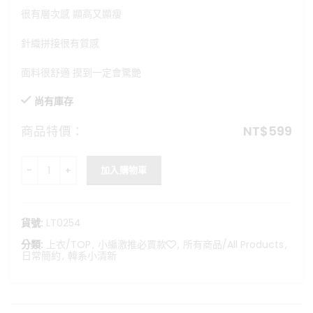
格：
格：
很有層次感 顯高又顯瘦
NT$699。
NT$599。
針織拼接很有質感
面料很舒適 摸到一定會驚艷
尚有庫存
商品特價：
NT$
599
Cuban cafe-假兩件襯衫排釦上衣 數量
加入購物車
貨號:
LT0254
分類:
上衣/TOP
,
小編激推必買款❤️
,
所有商品/All Products
,
日常簡約
,
韓系小清新