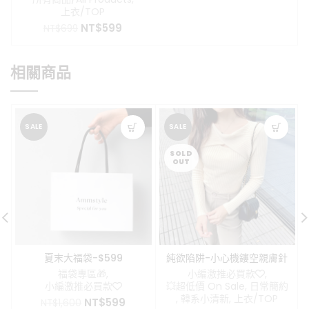
上衣/TOP
原
目
NT$
599
NT$
699
始
前
價
價
格：
格：
相關商品
NT$699。
NT$599。
SALE
SALE
SOLD
OUT
夏末大福袋-$599
純欲陷阱-小心機鏤空親膚針
織上衣
福袋專區🎁
,
小編激推必買款❤️
,
小編激推必買款❤️
💥超低價 On Sale
,
日常簡約
,
韓系小清新
,
上衣/TOP
原
目
NT$
599
NT$
1,600