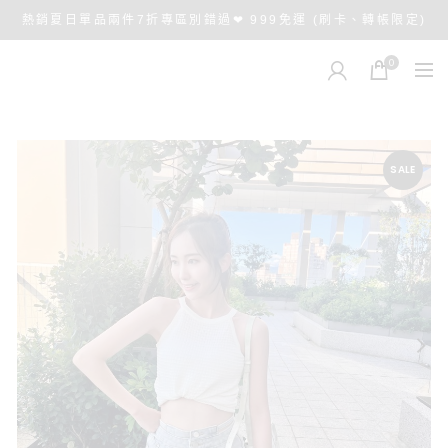
熱銷夏日單品兩件7折專區別錯過❤ 999免運 (刷卡、轉帳限定)
0
SALE