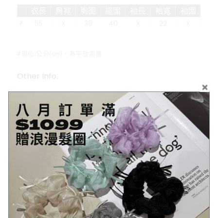
衣長
肩寬
胸圍
擺圍
袖長
袖寬
袖圍
F
55
X
38
40
X
22
X
#單位:公分(cm)，為平放測量
Other Info.
商品
詳細資訊
示意圖