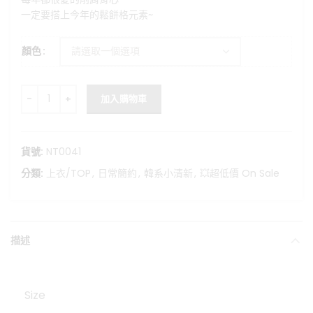
格：
格：
一定要搭上今年的鬆餅格元素~
NT$420。
NT$200。
顏色
鬆餅格紋削肩針織上衣 數量
加入購物車
貨號:
NT0041
分類:
上衣/TOP
,
日常簡約
,
韓系小清新
,
💥超低價 On Sale
描述
Size