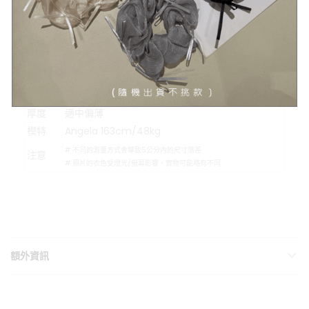
#示意圖僅為量度位置示意，貨品款式以照片為準
顏色
純淨白、質感黑
材質
針織
可水洗
最佳35度
伸縮性
佳
透視感
有
厚度
適中偏薄
模特
Angela 163cm/48kg
# 不同的測量方式會導致5公分內的尺寸落差
注意
# 照片的衣色受燈光/螢幕影響，實物可能略有不同
額外資訊