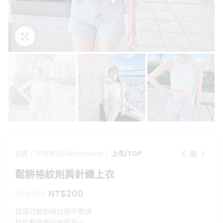
點擊放大
首頁
所有商品/All Products
上衣/TOP
鬆餅格紋削肩針織上衣
原
目
NT$
200
NT$
420
始
前
質感的鬆餅格紋很不單調
價
價
每年都很愛的削肩背心