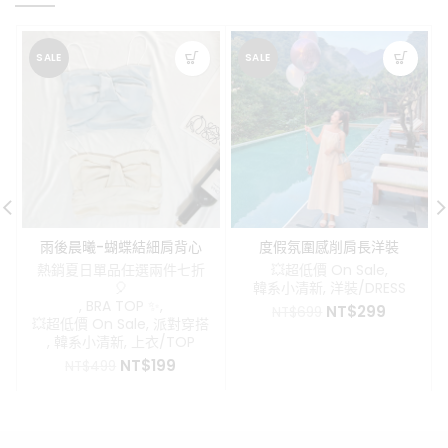
SALE
SALE
雨後晨曦-蝴蝶結細肩背心
度假氛圍感削肩長洋裝
(有胸墊)
熱銷夏日單品任選兩件七折
💥超低價 On Sale
,
🎈
韓系小清新
,
洋裝/DRESS
,
BRA TOP ✨
,
原
目
NT$
299
NT$
699
💥超低價 On Sale
,
派對穿搭
始
前
,
韓系小清新
,
上衣/TOP
價
價
原
目
NT$
199
NT$
499
格：
格：
始
前
NT$699。
NT$299
價
價
格：
格：
NT$499。
NT$199。