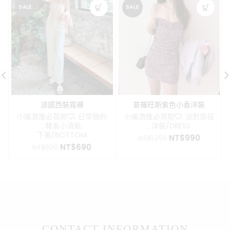
SALE
SALE
涼感西裝寬褲
普羅旺斯紫色小香洋裝
小編激推必買款❤️
,
日常簡約
小編激推必買款❤️
,
派對穿搭
,
韓系小清新
,
,
洋裝/DRESS
下著/BOTTOM
原
目
NT$
990
NT$
1,299
原
目
NT$
690
始
前
NT$
890
始
前
價
價
價
價
格：
格：
格：
格：
NT$1,299。
NT$99
NT$890。
NT$690。
CONTACT INFORMATION