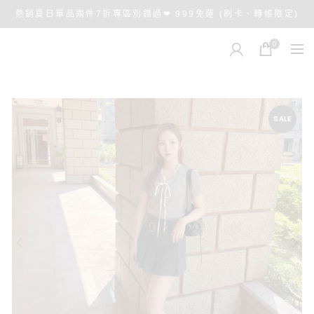
熱銷夏日單品兩件7折專區別錯過❤ 999免運 (刷卡、轉帳限定)
0
SALE