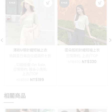
SALE
SALE
薄款U領針織短袖上衣
雲朵般的針織短袖上衣
熱銷夏日單品任選兩件七折
日常簡約
,
上衣/TOP
🎈
原
目
NT$
330
NT$
490
,
💥超低價 On Sale
,
始
前
日常簡約
,
韓系小清新
,
價
價
上衣/TOP
格：
格：
原
目
NT$
199
NT$
550
NT$490。
NT$330
始
前
價
價
格：
格：
相關商品
NT$550。
NT$199。