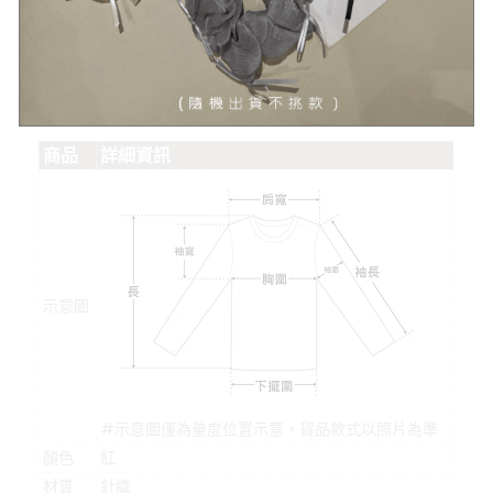
#單位:公分(cm)，為平放測量
Other Info.
商品
詳細資訊
示意圖
#示意圖僅為量度位置示意，貨品款式以照片為準
顏色
紅
材質
針織