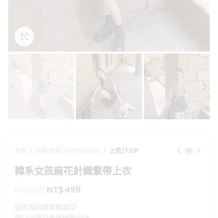
點擊放大
首頁
所有商品/All Products
上衣/TOP
韓系女孩麻花針織繫帶上衣
原
目
NT$
499
NT$
650
始
前
這件真的韓里韓氣❤
價
價