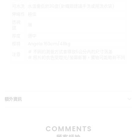
可水洗
水溫需低於30度(針織類建議手洗或用洗衣袋)
伸縮性
極佳
透視
無
感
厚度
適中
模特
Angela 163cm/48kg
# 不同的測量方式會導致5公分內的尺寸落差
注意
# 照片的衣色受燈光/螢幕影響，實物可能略有不同
額外資訊
COMMENTS