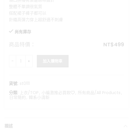
領口拼接荷葉邊綁帶設計
格：
格：
整體不單調很氣質
NT$650。
NT$499。
搭配裙子褲子都可以
針織高彈力穿上超舒適不刺膚
尚有庫存
商品特價：
NT$
499
韓系女孩麻花針織繫帶上衣 數量
加入購物車
貨號:
st0111
分類:
上衣/TOP
,
小編激推必買款❤️
,
所有商品/All Products
,
日常簡約
,
韓系小清新
描述