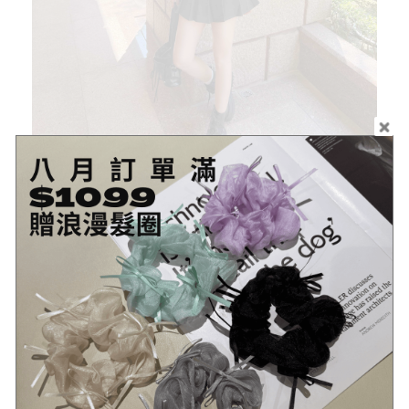
Size
衣長
肩寬
胸圍
擺圍
袖長
袖寬
袖圍
F
x
x