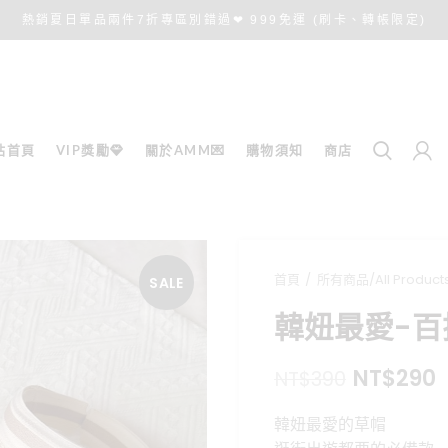
熱銷夏日單品兩件7折專區別錯過❤ 999免運 (刷卡、轉帳限定)
站首頁
VIP獎勵💎
關於AMM💌
購物須知
商店
首頁
所有商品/All Product
SALE
韓妞最愛-百
原
NT$
290
NT$
390
始
韓妞最愛的草帽
價