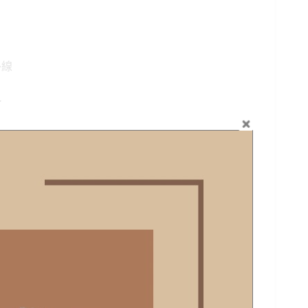
格：
。
NT$290。
外線
~
麻花辮…各個髮型都能駕馭
閒風都能輕鬆駕馭
量
車