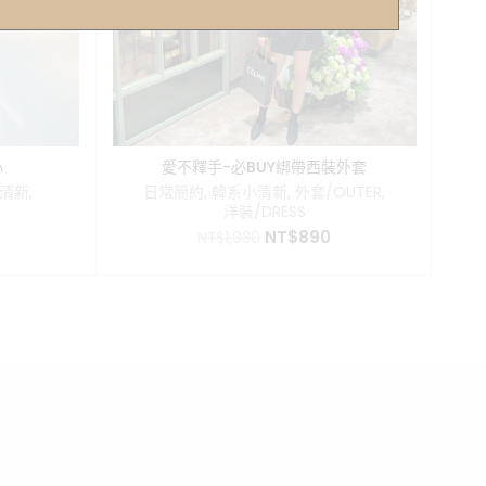
心
愛不釋手-必BUY綁帶西裝外套
清新
,
日常簡約
,
韓系小清新
,
外套/OUTER
,
小
洋裝/DRESS
目
原
目
NT$
890
NT$
1,080
前
始
前
價
價
價
格：
格：
格：
。
T$280。
NT$1,080。
NT$890。