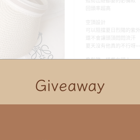
逛街出遊都要的必備款
格：
回頭率超高
NT$390
空頂設計
可以阻擋夏日烈陽的紫
還不會讓頭頂悶悶流汗
夏天沒有他真的不行呀~
像髮箍一樣戴在頭上
不會太緊
直接戴或綁馬尾,半馬,
可甜可鹽 LADY通勤休
超級好搭配的~
顏色
韓妞最愛-百搭質感草帽 數
加入購物