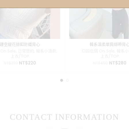
鏤空緹花排釦針織背心
韓系溫柔單肩綁帶背
On Sale
,
日常簡約
,
韓系小清新
,
💥超低價 On Sale
,
韓系小
上衣/TOP
上衣/TOP
原
目
原
NT$
220
NT$
280
NT$
399
NT$
450
始
前
始
價
價
價
格：
格：
格：
NT$399。
NT$220。
NT$450
N
CONTACT INFORMATION