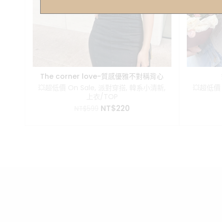
The corner love-質感優雅不對稱背心
💥超低價 On Sale
,
派對穿搭
,
韓系小清新
,
💥超低價 
上衣/TOP
原
目
NT$
220
NT$
599
始
前
價
價
格：
格：
NT$599。
NT$220。