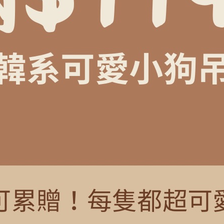
搶先評價 “韓妞最愛-百搭質感
你必須
登入
才能發表評論。
SALE