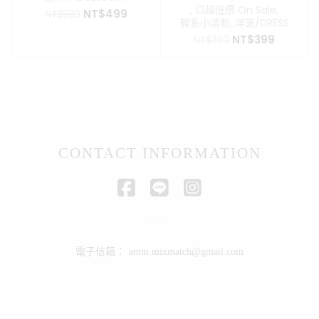
,
💥超低價 On Sale
,
原
目
NT$
499
NT$
580
韓系小清新
,
洋裝/DRESS
始
前
原
目
NT$
399
價
價
NT$
790
始
前
格：
格：
價
價
NT$580。
NT$499。
格：
格：
NT$790。
NT$399
CONTACT INFORMATION
電子信箱：
amm.mixmatch@gmail.com