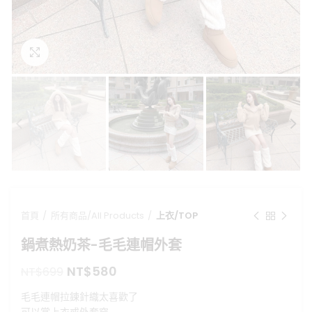
點擊放大
首頁
所有商品/All Products
上衣/TOP
鍋煮熱奶茶-毛毛連帽外套
原
目
NT$
580
NT$
699
始
前
毛毛連帽拉鍊針織太喜歡了
價
價