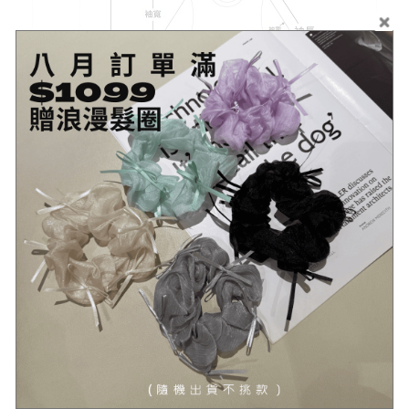
示意圖
#示意圖僅為量度位置示意，貨品款式以照片為準
顏色
奶茶
材質
針織
可水洗
水溫需低於30度(針織類建議手洗或用洗衣袋)
伸縮性
有
透視
無
感
厚度
適中
模特
Angela 163cm/48kg
# 不同的測量方式會導致5公分內的尺寸落差
注意
# 照片的衣色受燈光/螢幕影響，實物可能略有不同