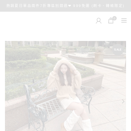
熱銷夏日單品兩件7折專區別錯過❤ 999免運 (刷卡、轉帳限定)
0
SALE