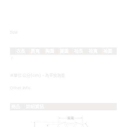
Size
衣長
肩寬
胸圍
擺圍
袖長
袖寬
袖圍
F
#單位:公分(cm)，為平放測量
Other Info.
商品
詳細資訊