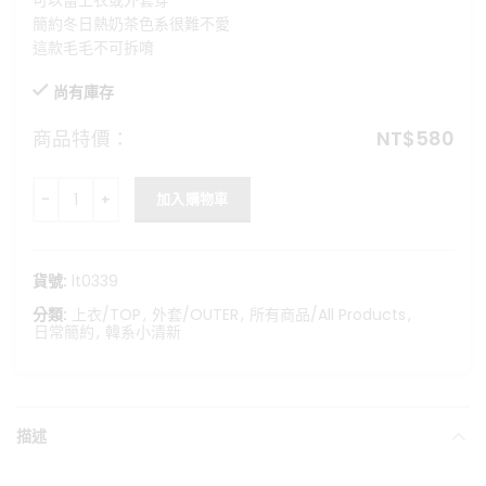
可以當上衣或外套穿
格：
格：
簡約冬日熱奶茶色系很難不愛
NT$699。
NT$580。
這款毛毛不可拆唷
尚有庫存
商品特價：
NT$
580
鍋煮熱奶茶-毛毛連帽外套 數量
加入購物車
貨號:
lt0339
分類:
上衣/TOP
,
外套/OUTER
,
所有商品/All Products
,
日常簡約
,
韓系小清新
描述