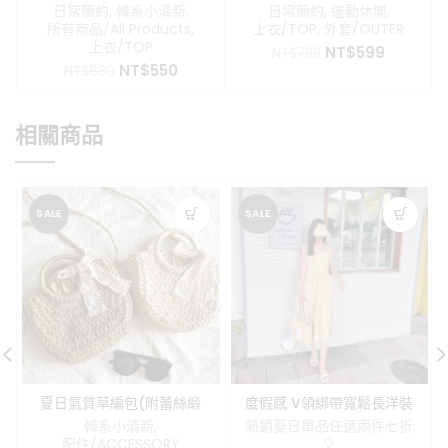
翻領針織衣
織衫
日常簡約
,
韓系小清新
,
日常簡約
,
運動休閒
,
所有商品/All Products
,
上衣/TOP
,
外套/OUTER
上衣/TOP
原
目
NT$
599
NT$
799
原
目
NT$
550
始
前
NT$
680
始
前
價
價
價
價
格：
格：
格：
格：
NT$799。
NT$599
相關商品
NT$680。
NT$550。
SALE
SALE
夏日氣質草編包(附蕾絲緞
度假感 V領綁帶寬鬆長洋裝
帶)
韓系小清新
,
熱銷夏日單品任選兩件七折
配件/ACCESSORY
🎈