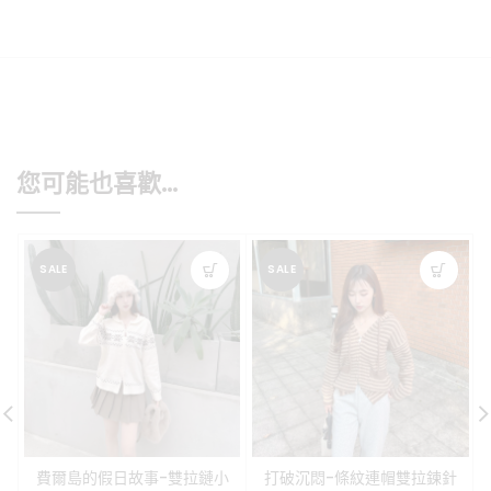
您可能也喜歡…
SALE
SALE
費爾島的假日故事-雙拉鏈小
打破沉悶-條紋連帽雙拉鍊針