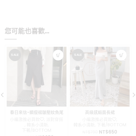
您可能也喜歡…
SALE
SALE
春日來信-顯瘦褶皺壓紋魚尾
高級感緞面長裙
裙
小編激推必買款❤️
,
派對穿搭
小編激推必買款❤️
,
,
韓系小清新
,
韓系小清新
,
下著/BOTTOM
下著/BOTTOM
原
目
NT$
650
NT$
790