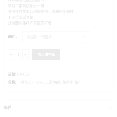
軟糯親膚敏感肌絕對OK
格：
格：
顯瘦百搭質感集於一身
NT$880。
NT$650。
腰部橫紋設計超遮跨顯瘦小腹和臀部修飾
下擺垂墜感百褶
針織面料暖呼呼舒服又好看
顏色
軟糯質感顯瘦針織長裙 數量
加入購物車
貨號:
LS0025
分類:
下著/BOTTOM
,
日常簡約
,
韓系小清新
描述