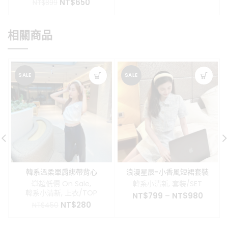
原
目
NT$
650
始
前
NT$
899
始
前
價
價
價
價
格：
格：
格：
格：
NT$790。
NT$650
相關商品
NT$899。
NT$650。
SALE
SALE
韓系溫柔單肩綁帶背心
浪漫星辰-小香風短裙套裝
💥超低價 On Sale
,
韓系小清新
,
套裝/SET
韓系小清新
,
上衣/TOP
NT$
799
–
NT$
980
原
目
NT$
280
NT$
450
始
前
價
價