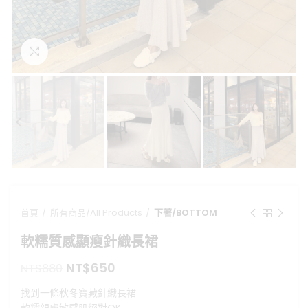
點擊放大
首頁
所有商品/All Products
下著/BOTTOM
軟糯質感顯瘦針織長裙
原
目
NT$
650
NT$
880
始
前
找到一條秋冬寶藏針織長裙
價
價