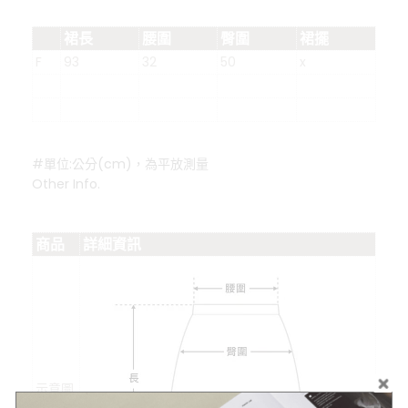
裙長
腰圍
臀圍
裙擺
F
93
32
50
x
#單位:公分(cm)，為平放測量
Other Info.
商品
詳細資訊
示意圖