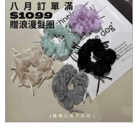
#示意圖僅為量度位置示意，貨品款式以照片為準
顏色
白、燕麥
材質
針織
可水洗
可水洗、乾洗，最佳水溫30~40度
伸縮性
有
透視
無
感
厚度
適中偏厚實
模特
Angela 163cm/48kg
# 不同的測量方式會導致5公分內的尺寸落差
注意
# 照片的衣色受燈光/螢幕影響，實物可能略有不同