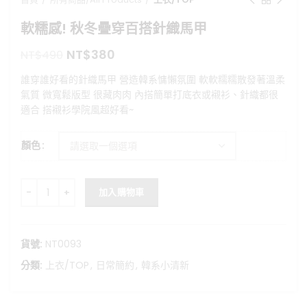
軟糯感! 秋冬疊穿百搭針織馬甲
原
目
NT$
380
NT$
490
始
前
誰穿誰好看的針織馬甲 營造韓系慵懶氛圍 軟軟糯糯散發著溫柔
價
價
氣質 微寬鬆版型 很藏肉肉 內搭簡單打底衣或襯衫、針織都很
格：
格：
適合 搭襯衫學院風超好看~
NT$490。
NT$380。
顏色
軟糯感! 秋冬疊穿百搭針織馬甲 數量
加入購物車
貨號:
NT0093
分類:
上衣/TOP
,
日常簡約
,
韓系小清新