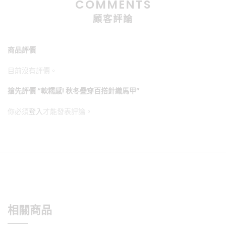
COMMENTS
顧客評論
商品評價
目前沒有評價。
搶先評價 “軟糯感! 秋冬疊穿百搭針織馬甲”
你必須
登入
才能發表評論。
相關商品