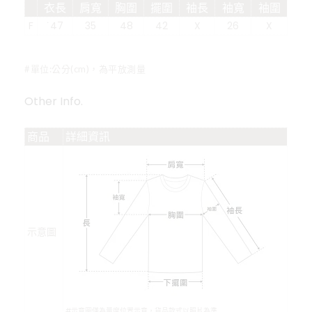
衣長
肩寬
胸圍
擺圍
袖長
袖寬
袖圍
F
˙47
35
48
42
X
26
X
#單位:公分(cm)，為平放測量
Other Info.
商品
詳細資訊
示意圖
#示意圖僅為量度位置示意，貨品款式以照片為準