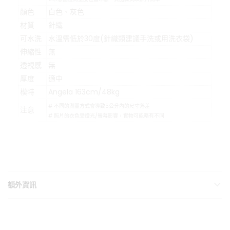
顏色
白色、灰色
材質
針織
可水洗
水溫需低於30度(針織類建議手洗或用洗衣袋)
伸縮性
無
透視感
無
厚度
適中
模特
Angela 163cm/48kg
# 不同的測量方式會導致5公分內的尺寸落差
注意
# 照片的衣色受燈光/螢幕影響，實物可能略有不同
額外資訊