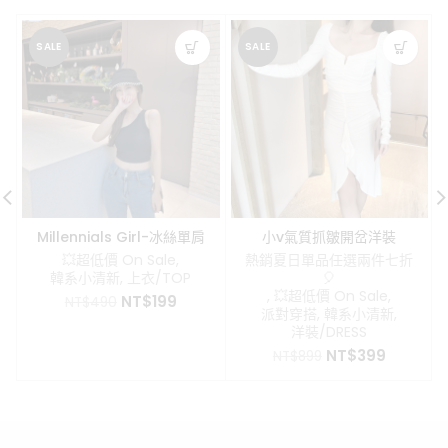
SALE
SALE
Millennials Girl-冰絲單肩
小v氣質抓皺開岔洋裝
背心(帶胸墊)
💥超低價 On Sale
,
熱銷夏日單品任選兩件七折
韓系小清新
,
上衣/TOP
🎈
,
💥超低價 On Sale
,
原
目
NT$
199
NT$
490
派對穿搭
,
韓系小清新
,
始
前
洋裝/DRESS
價
價
原
目
NT$
399
格：
格：
NT$
899
始
前
NT$490。
NT$199。
價
價
格：
格：
NT$899。
NT$399