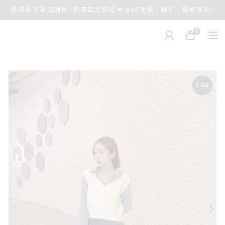
熱銷夏日單品兩件7折專區別錯過❤ 999免運 (刷卡、轉帳限定)
0
SALE