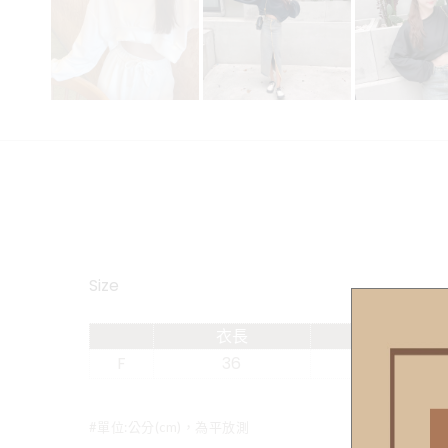
Size
衣長
肩寬
F
36
59
#單位:公分(cm)，為平放測