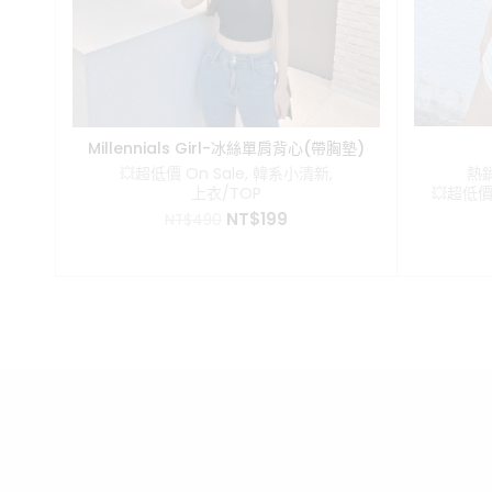
Millennials Girl-冰絲單肩背心(帶胸墊)
💥超低價 On Sale
,
韓系小清新
,
熱
上衣/TOP
💥超低價 
原
目
NT$
199
NT$
490
始
前
價
價
格：
格：
NT$490。
NT$199。