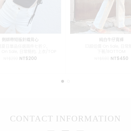
側綁帶短版針織背心
純白牛仔寬褲
銷夏日單品任選兩件七折🎈
,
💥超低價 On Sale
,
日常
On Sale
,
日常簡約
,
上衣/TOP
下著/BOTTOM
原
目
原
NT$
200
NT$
450
NT$
290
NT$
680
始
前
始
價
價
價
格：
格：
格：
NT$290。
NT$200。
NT$680。
N
CONTACT INFORMATION