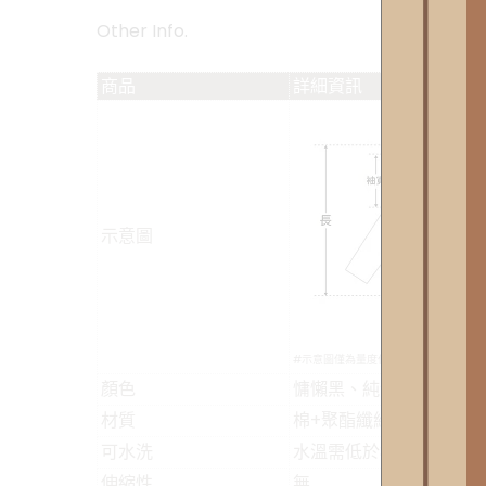
Other Info.
商品
詳細資訊
示意圖
#示意圖僅為量度位置示意，貨品款式以
顏色
慵懶黑、純淨白
材質
棉+聚酯纖維
可水洗
水溫需低於30度(針織類
伸縮性
無