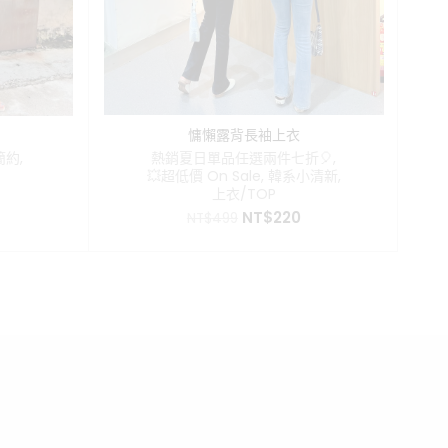
慵懶露背長袖上衣
簡約
,
熱銷夏日單品任選兩件七折🎈
,
💥超低價 On Sale
,
韓系小清新
,
上衣/TOP
目
原
目
前
NT$
220
NT$
499
始
前
價
價
價
格：
格：
格：
T$450。
NT$499。
NT$220。