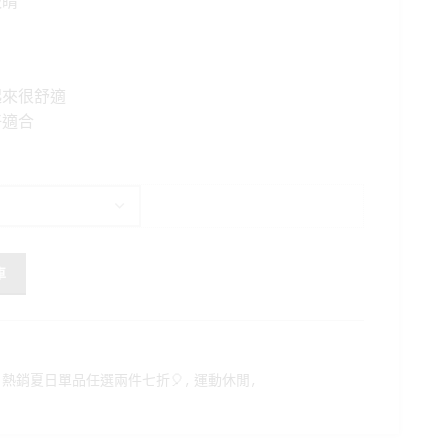
吸睛
格：
。
NT$250。
起來很舒適
好適合
車
熱銷夏日單品任選兩件七折🎈
,
運動休閒
,