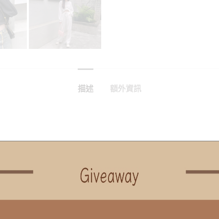
描述
額外資訊
胸圍
擺圍
袖長
58
52
50