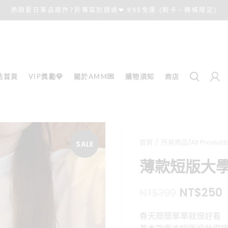
熱銷夏日單品兩件7折專區別錯過❤ 999免運 (刷卡、轉帳限定)
站首頁
VIP獎勵💎
關於AMM💌
購物須知
商店
首頁
所有商品/All Product
SALE
薄款短版大學
原
NT$
250
NT$
399
始
春天簡簡單單就很好看
價