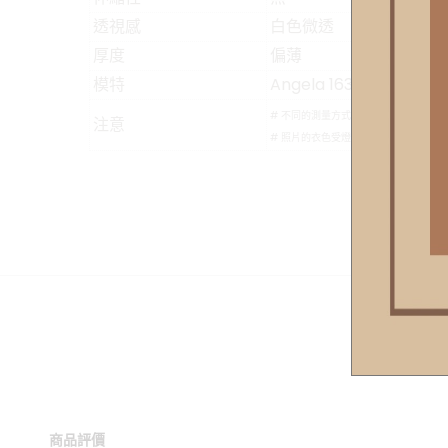
透視感
白色微透
厚度
偏薄
模特
Angela 163cm/48kg
# 不同的測量方式會導致5公分內的尺
注意
# 照片的衣色受燈光/螢幕影響，實物
商品評價