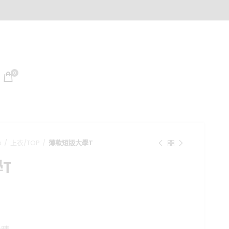
0
s
上衣/TOP
薄款短版大學T
T
目
前
價