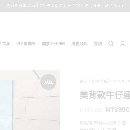
熱銷夏日單品兩件7折專區別錯過❤ 999免運 (刷卡、轉帳限定)
站首頁
VIP獎勵💎
關於AMM💌
購物須知
商店
首頁
所有商品/All Product
SALE
美背款牛仔
原
NT$
990
NT$
1,280
始
鬆緊腰無袖牛仔連身褲
價