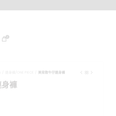
0
s
連身褲/ONE PIECE
美背款牛仔連身褲
連身褲
目
前
價