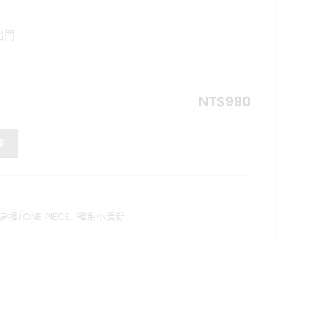
格：
80。
NT$990。
出門
NT$
990
車
身褲/ONE PIECE
,
韓系小清新