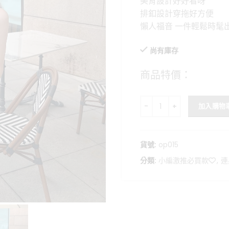
美背設計好好看呀
格：
排釦設計穿拖好方便
NT$1,2
懶人福音 一件輕鬆時髦
尚有庫存
商品特價：
美背款牛仔連身褲 數量
加入購物
貨號:
op015
分類:
小編激推必買款❤️
,
連