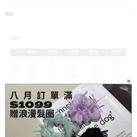
描述
Size
裙長
腰圍
臀圍
腿圍
擺圍
S
32
34
42
27
46
M
32
36
44
28
46
L
33
38
46
29
47
Other Info.
商品
詳細資訊