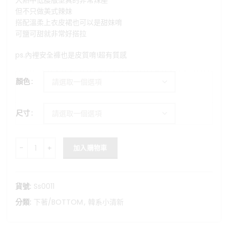
大熱中低腰版型真的非常辣壓
格：
格：
但不只做美式辣妹
NT$650。
NT$590。
搭配溫柔上衣皮裙也可以是甜妹唷
可鹽可甜就非常好搭拉
ps.內裡安全褲也是皮質唷!超有質感
顏色
尺寸
美式甜心-復古工裝低腰皮裙 數量
加入購物車
貨號:
Ss0011
分類:
下著/BOTTOM
,
韓系小清新