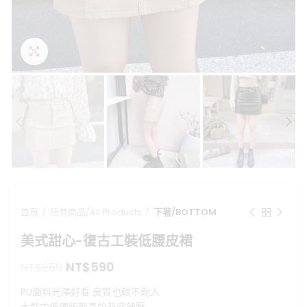
點擊放大
首頁
所有商品/All Products
下著/BOTTOM
美式甜心-復古工裝低腰皮裙
原
目
NT$
590
NT$
650
始
前
PU面料光澤好看 皮質也軟不勒人
價
價