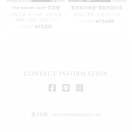
The corner love-質感優
薰衣草的味道-寬鬆西裝外套
雅不對稱背心
💥超低價 On Sale
,
派對穿搭
韓系小清新
,
外套/OUTER
,
韓系小清新
,
上衣/TOP
原
目
NT$
499
NT$
890
原
目
NT$
220
始
前
NT$
599
始
前
價
價
價
價
格：
格：
格：
格：
NT$890。
NT$49
NT$599。
NT$220。
CONTACT INFORMATION
電子信箱：
amm.mixmatch@gmail.com