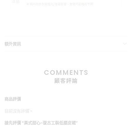
注意
# 照片的衣色受燈光/螢幕影響，實物可能略有不同
額外資訊
COMMENTS
顧客評論
商品評價
目前沒有評價。
搶先評價 “美式甜心-復古工裝低腰皮裙”