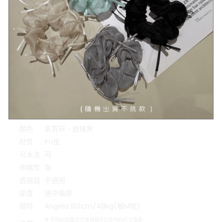
示意圖
#示意圖僅為量度位置示意，貨品款式以照片為準
顏色
氣質棕、甜辣黑
材質
PU皮
可水洗
可
伸縮性
無
透視感
不適用
厚度
適中偏厚
模特
Angela 163cm/48kg(著M號)
# 不同的測量方式會導致5公分內的尺寸落差