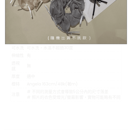
#示意圖僅為量度位置示意，貨品款式以照片為準
顏色
氣質杏、極光藍
材質
緞面
可水洗
可水洗，水溫不超過30度
伸縮性
有
透視
無
感
厚度
適中
模特
Angela 163cm/48k(著m)
# 不同的測量方式會導致5公分內的尺寸落差
注意
# 照片的衣色受燈光/螢幕影響，實物可能略有不同