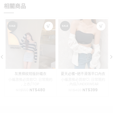
格：
格：
NT$899。
NT$699。
相關商品
NT$980。
NT$799
SALE
SALE
灰黑條紋短版針織衣
夏天必備-絕不滑落平口內衣
小編激推必買款❤️
,
日常簡約
小編激推必買款❤️
,
日常簡約
,
上衣/TOP
,
內搭/UNDERWEAR
原
目
原
目
NT$
480
NT$
399
NT$
550
NT$
499
始
前
始
前
價
價
價
價
格：
格：
格：
格：
NT$550。
NT$480。
NT$499。
NT$399