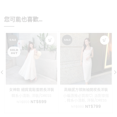
您可能也喜歡…
SALE
SALE
SOLD
OUT
女神款 細肩寬鬆蛋糕長洋裝
高級感方領無袖開衩長洋裝
韓系小清新
,
洋裝/DRESS
小編激推必買款❤️
,
派對穿搭
,
韓系小清新
,
洋裝/DRESS
原
目
NT$
699
NT$
899
原
目
始
前
NT$
799
NT$
980
始
前
價
價
價
價
格：
格：