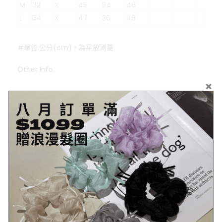
M
132
X
45
34
46
L
134
X
47
36
48
#單位:公分(cm)，為平放測量
Other Info.
商品
詳細資訊
示意圖