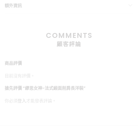
額外資訊
COMMENTS
顧客評論
商品評價
目前沒有評價。
搶先評價 “繆思女神-法式緞面削肩長洋裝”
你必須
登入
才能發表評論。