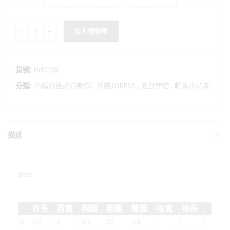
繆思女神-法式緞面削肩長洋裝 數量
加入購物車
貨號:
nd0128
分類:
小編激推必買款❤️
,
洋裝/DRESS
,
派對穿搭
,
韓系小清新
描述
Size
衣長
肩寬
胸圍
腰圍
臀圍
袖寬
袖長
S
130
X
43
32
44