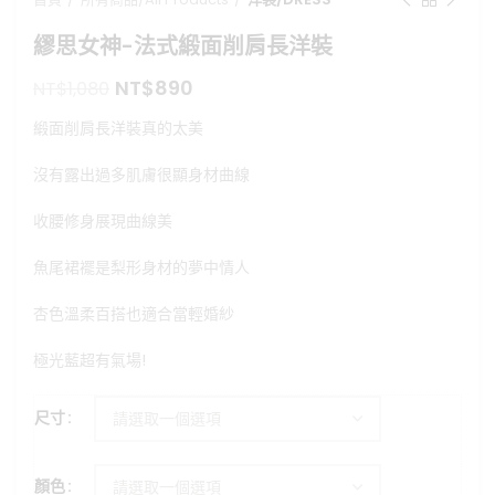
繆思女神-法式緞面削肩長洋裝
原
目
NT$
890
NT$
1,080
始
前
緞面削肩長洋裝真的太美
價
價
格：
格：
沒有露出過多肌膚很顯身材曲線
NT$1,080。
NT$890。
收腰修身展現曲線美
魚尾裙襬是梨形身材的夢中情人
杏色溫柔百搭也適合當輕婚紗
極光藍超有氣場!
尺寸
顏色