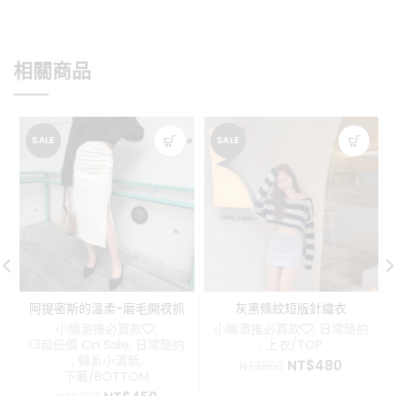
相關商品
SALE
SALE
阿提密斯的溫柔-磨毛開衩抓
灰黑條紋短版針織衣
皺顯瘦長裙
小編激推必買款❤️
,
小編激推必買款❤️
,
日常簡約
💥超低價 On Sale
,
日常簡約
,
上衣/TOP
,
韓系小清新
,
原
目
NT$
480
NT$
550
下著/BOTTOM
始
前