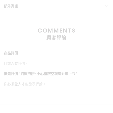
額外資訊
COMMENTS
顧客評論
商品評價
目前沒有評價。
搶先評價 “純欲陷阱-小心機鏤空親膚針織上衣”
你必須
登入
才能發表評論。