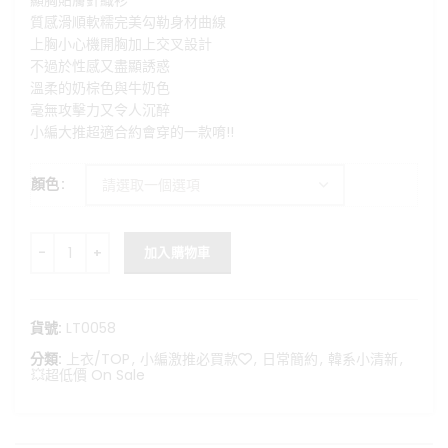
顯胸貼膚針織衫
格：
格：
質感滑順軟糯完美勾勒身材曲線
NT$499。
NT$250。
上胸小心機開胸加上交叉設計
不過於性感又盡顯誘惑
溫柔的奶棕色與牛奶色
毫無攻擊力又令人沉醉
小編大推超適合約會穿的一款唷!!
顏色
純欲陷阱-小心機鏤空親膚針織上衣 數量
加入購物車
貨號:
LT0058
分類:
上衣/TOP
,
小編激推必買款❤️
,
日常簡約
,
韓系小清新
,
💥超低價 On Sale