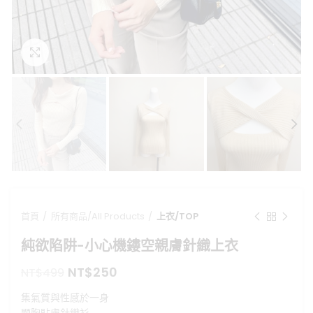
點擊放大
首頁
所有商品/All Products
上衣/TOP
純欲陷阱-小心機鏤空親膚針織上衣
原
目
NT$
250
NT$
499
始
前
集氣質與性感於一身
價
價