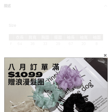
描述
Size
衣長
肩寬
胸圍
擺圍
袖長
袖寬
袖圍
F
64
36
33
29
67
20
8
#單位:公分(cm)，為平放測量
Other Info.
商品
詳細資訊