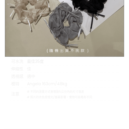
示意圖
#示意圖僅為量度位置示意，貨品款式以照片為準
顏色
奶棕色、牛奶白
材質
聚酯纖維
可水洗
最佳35度
伸縮性
佳
透視感
適中
模特
Angela 163cm/48kg
# 不同的測量方式會導致5公分內的尺寸落差
注意
# 照片的衣色受燈光/螢幕影響，實物可能略有不同