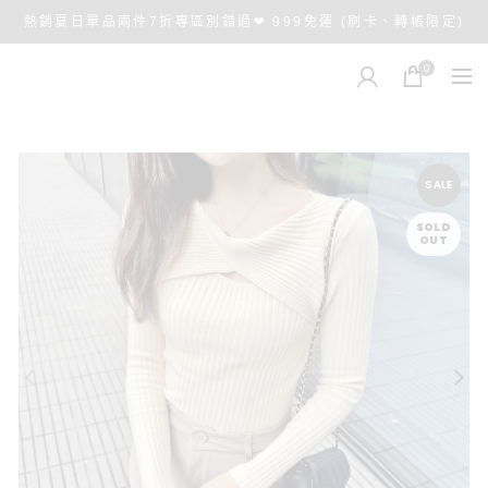
熱銷夏日單品兩件7折專區別錯過❤ 999免運 (刷卡、轉帳限定)
0
SALE
SOLD
OUT