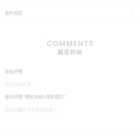
額外資訊
COMMENTS
顧客評論
商品評價
目前沒有評價。
搶先評價 “簡約羊絨V領針織衫”
你必須
登入
才能發表評論。