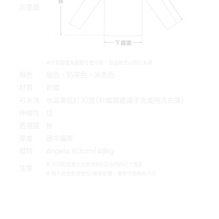
示意圖
#示意圖僅為量度位置示意，貨品款式以照片為準
顏色
咖色、奶茶色、米杏色
材質
針織
可水洗
水溫需低於30度(針織類建議手洗或用洗衣袋)
伸縮性
佳
透視感
無
厚度
適中偏厚
模特
Angela 163cm/48kg
# 不同的測量方式會導致5公分內的尺寸落差
注意
# 照片的衣色受燈光/螢幕影響，實物可能略有不同