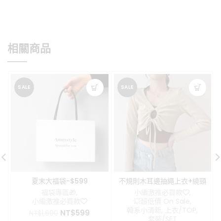
相關商品
SALE
SALE
夏末大福袋-$599
不規則木耳邊抽繩上衣+繞頸
背心 兩件式設計
福袋專區🎁
,
小編激推必買款❤️
,
小編激推必買款❤️
💥超低價 On Sale
,
韓系小清新
,
上衣/TOP
,
原
目
NT$
599
NT$
1,600
套裝/SET