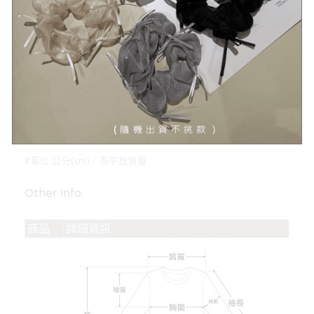
Size
衣長
肩寬
胸圍
擺圍
袖長
袖寬
袖圍
F
56
35
39
37
53
19
11
#單位:公分(cm)，為平放測量
Other Info.
商品
詳細資訊