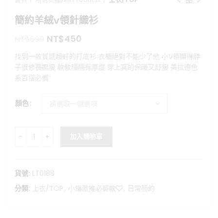
簡約羊絨v領針織衫
原
目
NT$
450
NT$
699
始
前
找到一款質感超好的打底衫 衣櫃絕對不能少了他 小V領顯得脖
價
價
子很修長顯瘦 軟軟糯糯有厚度 穿上真的保暖又舒服 美拉德色
格：
格：
系百搭必備
NT$699。
NT$450。
顏色
簡約羊絨v領針織衫 數量
加入購物車
貨號:
LT0188
分類:
上衣/TOP
,
小編激推必買款❤️
,
日常簡約