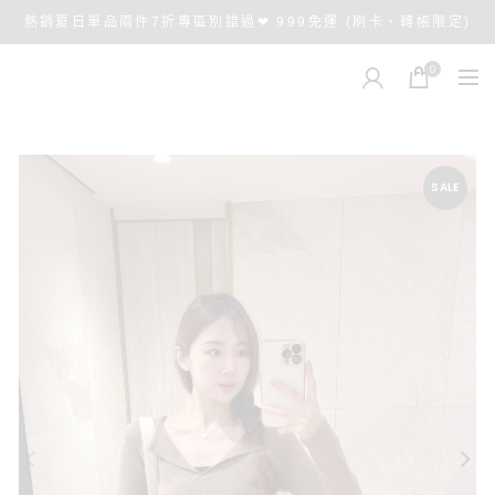
熱銷夏日單品兩件7折專區別錯過❤ 999免運 (刷卡、轉帳限定)
0
SALE