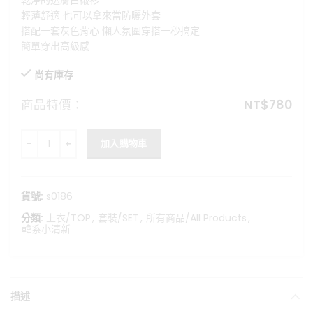
乾淨的透膚白襯衫
格：
格：
輕薄舒適 也可以拿來當防曬外套
NT$890。
NT$780。
搭配一套灰色背心 懶人氛圍穿搭一秒搞定
簡單穿出高級感
尚有庫存
商品特價：
NT$
780
空氣系女孩-氣質綁帶背心+透膚襯衫套裝 數量
加入購物車
貨號:
s0186
分類:
上衣/TOP
,
套裝/SET
,
所有商品/All Products
,
韓系小清新
描述