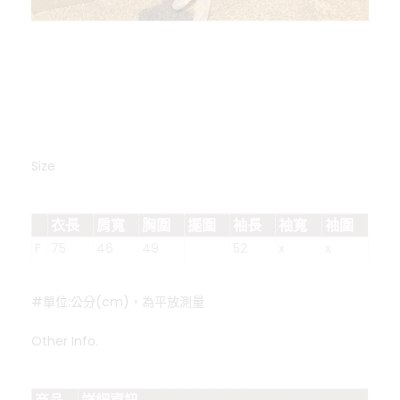
Size
衣長
肩寬
胸圍
擺圍
袖長
袖寬
袖圍
F
75
46
49
52
x
x
#單位:公分(cm)，為平放測量
Other Info.