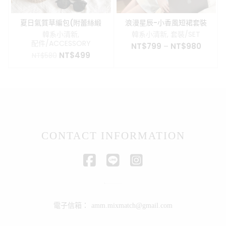
夏日氣質草編包(附蕾絲緞
浪漫星辰-小香風短裙套裝
帶)
韓系小清新
,
韓系小清新
,
套裝/SET
配件/ACCESSORY
NT$
799
–
NT$
980
原
目
NT$
499
NT$
580
始
前
價
價
格：
格：
NT$580。
NT$499。
CONTACT INFORMATION
電子信箱：
amm.mixmatch@gmail.com