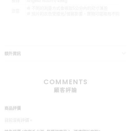
模特
Angela 163cm/48kg
# 不同的測量方式會導致5公分內的尺寸落差
注意
# 照片的衣色受燈光/螢幕影響，實物可能略有不同
額外資訊
COMMENTS
顧客評論
商品評價
目前沒有評價。