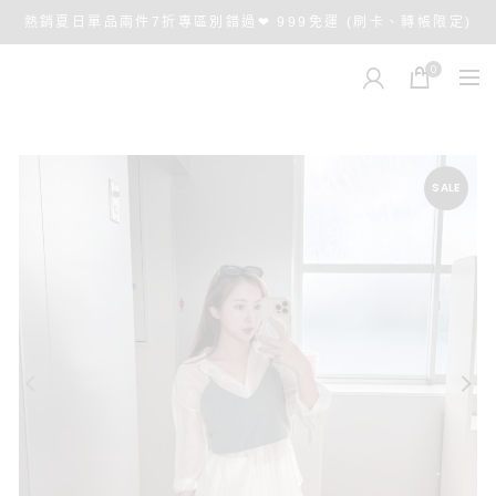
熱銷夏日單品兩件7折專區別錯過❤ 999免運 (刷卡、轉帳限定)
0
SALE