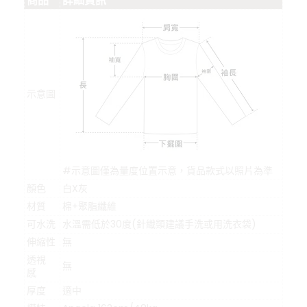
商品
詳細資訊
示意圖
#示意圖僅為量度位置示意，貨品款式以照片為準
顏色
白X灰
材質
棉+聚脂纖維
可水洗
水溫需低於30度(針織類建議手洗或用洗衣袋)
伸縮性
無
透視
無
感
厚度
適中