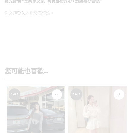
搶先評價 “空氣系女孩-氣質綁帶背心+透膚襯衫套裝”
你必須
登入
才能發表評論。
您可能也喜歡…
SALE
SALE