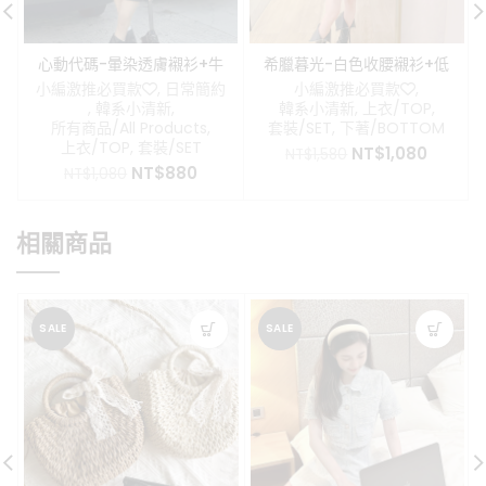
心動代碼-暈染透膚襯衫+牛
希臘暮光-白色收腰襯衫+低
仔吊帶抹胸套裝
腰短裙（有安全褲）
小編激推必買款❤️
,
日常簡約
小編激推必買款❤️
,
,
韓系小清新
,
韓系小清新
,
上衣/TOP
,
所有商品/All Products
,
套裝/SET
,
下著/BOTTOM
上衣/TOP
,
套裝/SET
原
目
NT$
1,080
NT$
1,580
原
目
NT$
880
始
前
NT$
1,080
始
前
價
價
價
價
格：
格：
格：
格：
NT$1,580。
NT$1,0
相關商品
NT$1,080。
NT$880。
SALE
SALE