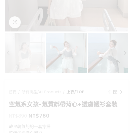
點擊放大
首頁
所有商品/All Products
上衣/TOP
空氣系女孩-氣質綁帶背心+透膚襯衫套裝
原
目
NT$
780
NT$
890
始
前
韓里韓氣的的一套穿搭
價
價