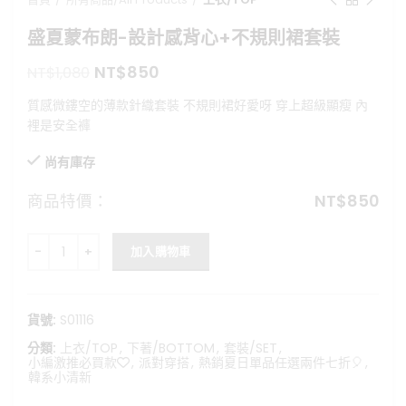
盛夏蒙布朗-設計感背心+不規則裙套裝
原
目
NT$
850
NT$
1,080
始
前
質感微鏤空的薄款針織套裝 不規則裙好愛呀 穿上超級顯瘦 內
價
價
裡是安全褲
格：
格：
NT$1,080。
NT$850。
尚有庫存
商品特價：
NT$
850
盛夏蒙布朗-設計感背心+不規則裙套裝 數量
加入購物車
貨號:
S01116
分類:
上衣/TOP
,
下著/BOTTOM
,
套裝/SET
,
小編激推必買款❤️
,
派對穿搭
,
熱銷夏日單品任選兩件七折🎈
,
韓系小清新