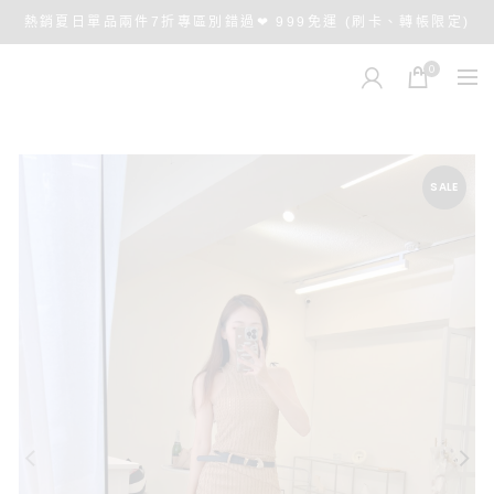
熱銷夏日單品兩件7折專區別錯過❤ 999免運 (刷卡、轉帳限定)
0
SALE