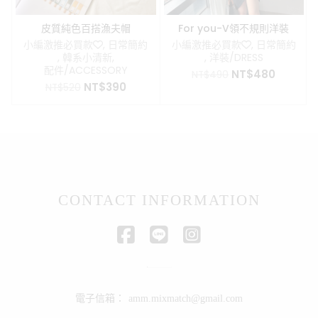
皮質純色百搭漁夫帽
For you-V領不規則洋裝
小編激推必買款❤️
,
日常簡約
小編激推必買款❤️
,
日常簡約
,
韓系小清新
,
,
洋裝/DRESS
配件/ACCESSORY
原
目
NT$
480
NT$
490
原
目
NT$
390
始
前
NT$
520
始
前
價
價
價
價
格：
格：
格：
格：
NT$490。
NT$48
NT$520。
NT$390。
CONTACT INFORMATION
電子信箱：
amm.mixmatch@gmail.com