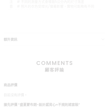
注
# 不同的測量方式會導致5公分內的尺寸落差
意
# 照片的衣色受燈光/螢幕影響，實物可能略有不同
額外資訊
COMMENTS
顧客評論
商品評價
目前沒有評價。
搶先評價 “盛夏蒙布朗-設計感背心+不規則裙套裝”