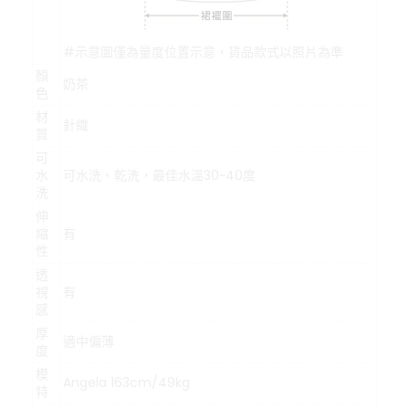
#示意圖僅為量度位置示意，貨品款式以照片為準
顏
奶茶
色
材
針織
質
可
水
可水洗、乾洗，最佳水溫30~40度
洗
伸
縮
有
性
透
視
有
感
厚
適中偏薄
度
模
Angela 163cm/49kg
特