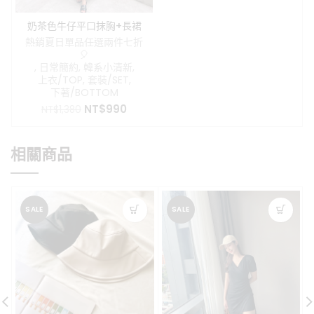
奶茶色牛仔平口抹胸+長裙
套裝
熱銷夏日單品任選兩件七折
🎈
,
日常簡約
,
韓系小清新
,
上衣/TOP
,
套裝/SET
,
下著/BOTTOM
原
目
NT$
990
NT$
1,380
始
前
價
價
格：
格：
相關商品
NT$1,380。
NT$990。
SALE
SALE