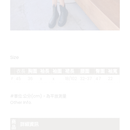
Size
衣長
胸圍
袖長
袖圍
裙長
腰圍
臀圍
袖寬
F
45
36
x
x
18/102
32-37
47
22
#單位:公分(cm)，為平放測量
Other Info.
商
詳細資訊
品