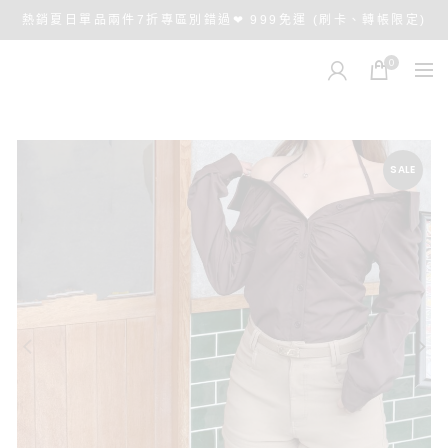
熱銷夏日單品兩件7折專區別錯過❤ 999免運 (刷卡、轉帳限定)
0
SALE