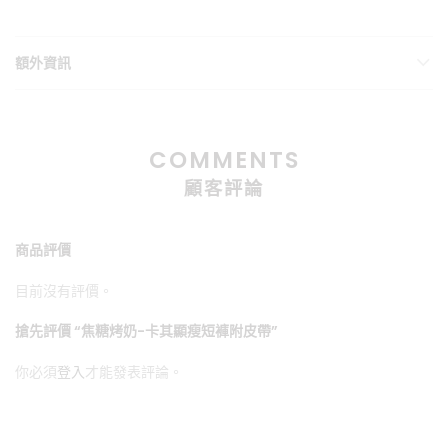
額外資訊
COMMENTS
顧客評論
商品評價
目前沒有評價。
搶先評價 “焦糖烤奶-卡其顯瘦短褲附皮帶”
你必須
登入
才能發表評論。