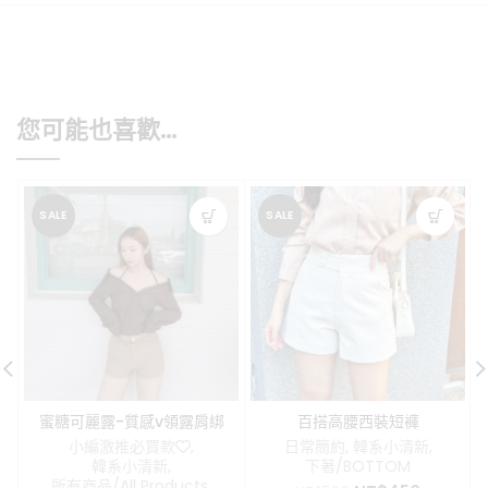
您可能也喜歡…
SALE
SALE
蜜糖可麗露-質感v領露肩綁
百搭高腰西裝短褲
帶襯衫
小編激推必買款❤️
,
日常簡約
,
韓系小清新
,
韓系小清新
,
下著/BOTTOM
所有商品/All Products
,