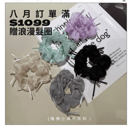
示意圖
#示意圖僅為量度位置示意，貨品款式以照片為準
顏色
卡其色
材質
棉+聚酯纖維
可水洗
可水洗、乾洗，水溫不超過30度
伸縮性
佳
透視
不透
感
厚度
適中
模特
Angela 163cm/48kg (著M舒適)
# 不同的測量方式會導致5公分內的尺寸落差
注意
# 照片的衣色受燈光/螢幕影響，實物可能略有不同