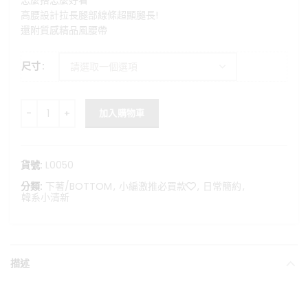
怎麼搭怎麼好看
格：
格：
高腰設計拉長腿部線條超顯腿長!
NT$699。
NT$580。
還附質感精品風腰帶
尺寸
焦糖烤奶-卡其顯瘦短褲附皮帶 數量
加入購物車
貨號:
L0050
分類:
下著/BOTTOM
,
小編激推必買款❤️
,
日常簡約
,
韓系小清新
描述