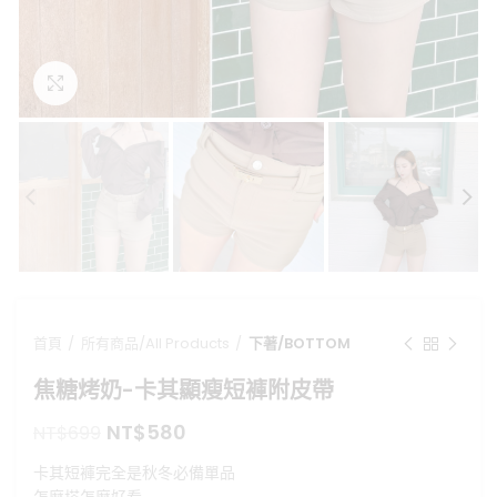
點擊放大
首頁
所有商品/All Products
下著/BOTTOM
焦糖烤奶-卡其顯瘦短褲附皮帶
原
目
NT$
580
NT$
699
始
前
卡其短褲完全是秋冬必備單品
價
價