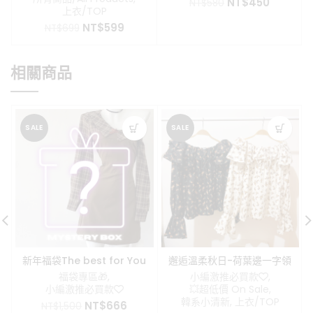
原
目
NT$
450
NT$
580
上衣/TOP
始
前
原
目
NT$
599
價
價
NT$
699
始
前
格：
格：
價
價
NT$580。
NT$450
格：
格：
相關商品
NT$699。
NT$599。
SALE
SALE
新年福袋The best for You
邂逅溫柔秋日-荷葉邊一字領
碎花上衣
福袋專區🎁
,
小編激推必買款❤️
,
小編激推必買款❤️
💥超低價 On Sale
,
韓系小清新
,
上衣/TOP
原
目
NT$
666
NT$
1,500