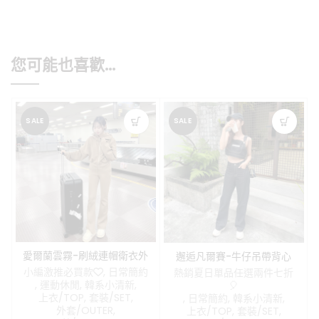
您可能也喜歡…
SALE
SALE
愛爾蘭雲霧-刷絨連帽衛衣外
邂逅凡爾賽-牛仔吊帶背心
套+微喇叭褲
+寬褲套裝
小編激推必買款❤️
,
日常簡約
熱銷夏日單品任選兩件七折
,
運動休閒
,
韓系小清新
,
🎈
上衣/TOP
,
套裝/SET
,
,
日常簡約
,
韓系小清新
,
外套/OUTER
,
上衣/TOP
,
套裝/SET
,