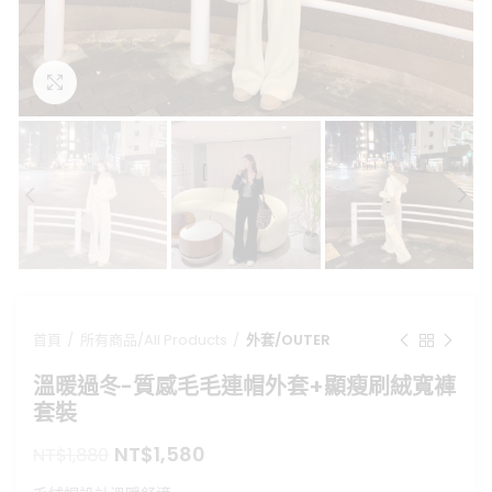
點擊放大
首頁
所有商品/All Products
外套/OUTER
溫暖過冬-質感毛毛連帽外套+顯瘦刷絨寬褲
套裝
原
目
NT$
1,580
NT$
1,880
始
前