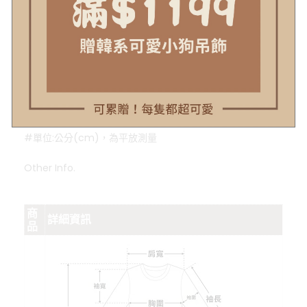
Size
衣長
肩寬
胸圍
袖長
褲長
腰圍
臀圍
腿圍
f
46
42
50
104
34
53
30
#單位:公分(cm)，為平放測量
Other Info.
商
詳細資訊
品