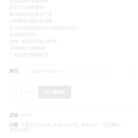
毛絨帽設計溫暖舒適
價
價
毛毛可以拆超優秀!
格：
格：
雙拉鍊設計的衛衣外套
NT$1,880。
NT$1,580。
內刷暖暖的絨毛很溫暖
去日本裡面穿刷毛背心加這套就可以
長褲超級瘦的!!
內裡一樣整件刷毛太舒服
分開搭配cp值超高
一套超適合機場穿搭
顏色
溫暖過冬-質感毛毛連帽外套+顯瘦刷絨寬褲套裝 數量
加入購物車
貨號:
s0190
分類:
下著/BOTTOM
,
外套/OUTER
,
套裝/SET
,
日常簡約
,
韓系小清新