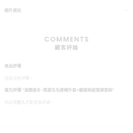
額外資訊
COMMENTS
顧客評論
商品評價
目前沒有評價。
搶先評價 “溫暖過冬-質感毛毛連帽外套+顯瘦刷絨寬褲套裝”
你必須
登入
才能發表評論。