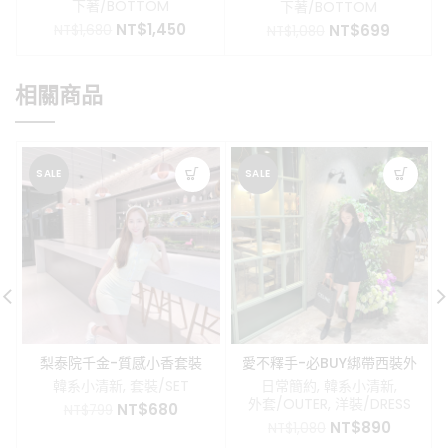
下著/BOTTOM
下著/BOTTOM
原
目
NT$
1,450
原
目
NT$
699
NT$
1,680
NT$
1,080
始
前
始
前
價
價
價
價
格：
格：
格：
格：
相關商品
NT$1,680。
NT$1,450。
NT$1,080。
NT$69
SALE
SALE
梨泰院千金-質感小香套裝
愛不釋手-必BUY綁帶西裝外
套
韓系小清新
,
套裝/SET
日常簡約
,
韓系小清新
,
外套/OUTER
,
洋裝/DRESS
原
目
NT$
680
NT$
799
原
目
始
前
NT$
890
NT$
1,080
始
前
價
價