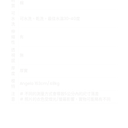
材
棉
質
可
水
可水洗、乾洗，最佳水溫30~40度
洗
伸
縮
有
性
透
視
無
感
厚
厚實
度
模
Angela 163cm/48kg
特
注
# 不同的測量方式會導致5公分內的尺寸落差
意
# 照片的衣色受燈光/螢幕影響，實物可能略有不同