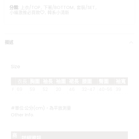
分類:
上衣/TOP
,
下著/BOTTOM
,
套裝/SET
,
小編激推必買款❤️
,
韓系小清新
描述
Size
衣長
胸圍
袖長
袖圍
裙長
腰圍
臀圍
袖寬
F
69
59
52
20
46
32-47
40-56
39
#單位:公分(cm)，為平放測量
Other Info.
商
詳細資訊