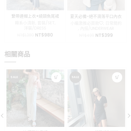
繫帶連帽上衣+繞頸魚尾裙
夏天必備-絕不滑落平口內衣
套裝
韓系小清新
,
套裝/SET
,
小編激推必買款❤️
,
日常簡約
洋裝/DRESS
,
內搭/UNDERWEAR
原
目
NT$
980
原
目
NT$
399
NT$
1,380
NT$
499
始
前
始
前
價
價
價
價
格：
格：
格：
格：
相關商品
NT$1,380。
NT$980。
NT$499。
NT$399
SALE
SALE