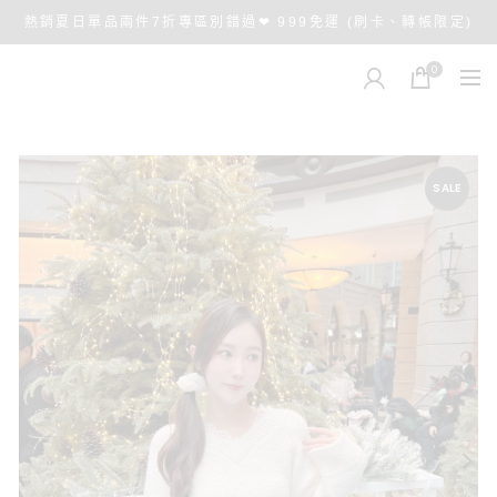
熱銷夏日單品兩件7折專區別錯過❤ 999免運 (刷卡、轉帳限定)
0
SALE