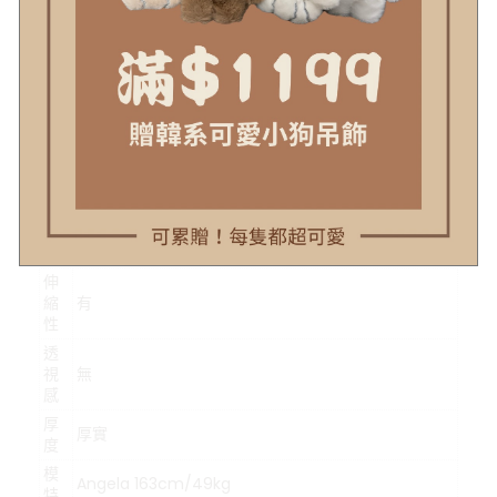
#示意圖僅為量度位置示意，貨品款式以照片為準
顏
米白
色
材
針織
質
可
水
可水洗、乾洗，最佳水溫30~40度
洗
伸
縮
有
性
透
視
無
感
厚
厚實
度
模
Angela 163cm/49kg
特