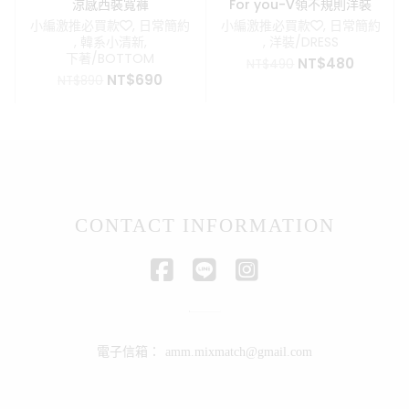
涼感西裝寬褲
For you-V領不規則洋裝
小編激推必買款❤️
,
日常簡約
小編激推必買款❤️
,
日常簡約
,
韓系小清新
,
,
洋裝/DRESS
下著/BOTTOM
原
目
NT$
480
NT$
490
原
目
NT$
690
始
前
NT$
890
始
前
價
價
價
價
格：
格：
格：
格：
NT$490。
NT$48
NT$890。
NT$690。
CONTACT INFORMATION
電子信箱：
amm.mixmatch@gmail.com