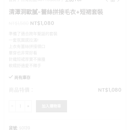
清潭洞歐膩-蕾絲拼接毛衣+短裙套裝
原
目
NT$
1,080
NT$
1,580
始
前
準備了適合跨年聖誕的套裝
價
價
一套氛圍感拉滿!
格：
格：
上衣有蕾絲拼接領口
NT$1,580。
NT$1,080。
單穿也非常好看
針織短裙厚實不擁腫
軟糯舒適愛不釋手
尚有庫存
商品特價：
NT$
1,080
清潭洞歐膩-蕾絲拼接毛衣+短裙套裝 數量
加入購物車
貨號:
S0139