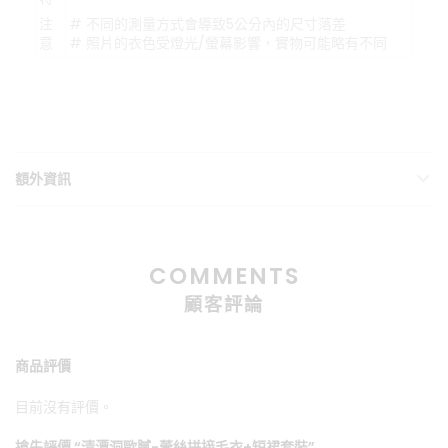
注
# 不同的測量方式會導致5公分內的尺寸落差
意
# 照片的衣色受燈光/螢幕影響，實物可能略有不同
額外資訊
COMMENTS
顧客評論
商品評價
目前沒有評價。
搶先評價 “清潭洞歐膩-蕾絲拼接毛衣+短裙套裝”