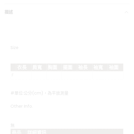
描述
Size
衣長
肩寬
胸圍
擺圍
袖長
袖寬
袖圍
F
#單位:公分(cm)，為平放測量
Other Info.
無
商品
詳細資訊