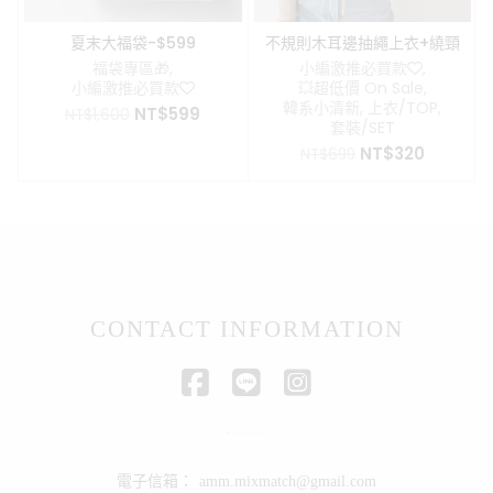
夏末大福袋-$599
不規則木耳邊抽繩上衣+繞頸
背心 兩件式設計
福袋專區🎁
,
小編激推必買款❤️
,
小編激推必買款❤️
💥超低價 On Sale
,
韓系小清新
,
上衣/TOP
,
原
目
NT$
599
NT$
1,600
套裝/SET
始
前
原
目
NT$
320
價
價
NT$
699
始
前
格：
格：
價
價
NT$1,600。
NT$599。
格：
格：
NT$699。
NT$320
CONTACT INFORMATION
電子信箱：
amm.mixmatch@gmail.com