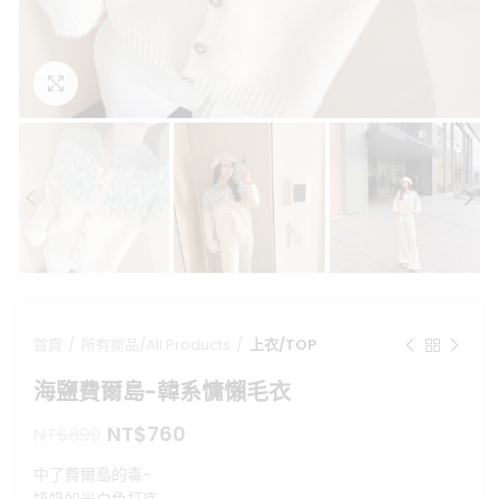
點擊放大
首頁
所有商品/All Products
上衣/TOP
海鹽費爾島-韓系慵懶毛衣
原
目
NT$
760
NT$
899
始
前
中了費爾島的毒~
價
價