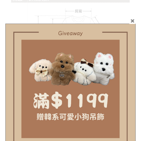
示意圖
#示意圖僅為量度位置示意，貨品款式以照片為準
顏色
灰白藍
材質
針織
可水洗
水溫需低於30度(針織類建議手洗或用洗衣袋)
伸縮性
有
透視
感
厚度
適中偏厚
模特
Angela 163cm/48kg