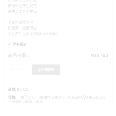
奶奶的米白色打底
格：
格：
搭配藍色灰色緹花
NT$899。
NT$760。
復古溫柔氛圍拉滿
毛衣材質軟呼呼
比起另一款偏薄些
隨意搭件長褲 鬆弛感溢出屏幕~
尚有庫存
商品特價：
NT$
760
海鹽費爾島-韓系慵懶毛衣 數量
加入購物車
貨號:
lt0328
分類:
上衣/TOP
,
小編激推必買款❤️
,
所有商品/All Products
,
日常簡約
,
韓系小清新