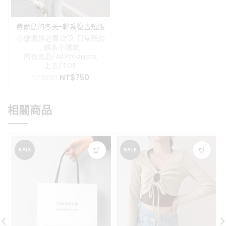
費爾島的冬天-韓系復古短版
暖暖毛衣
小編激推必買款❤️
,
日常簡約
,
韓系小清新
,
所有商品/All Products
,
上衣/TOP
原
目
NT$
750
NT$
890
始
前
價
價
格：
格：
相關商品
NT$890。
NT$750。
SALE
SALE