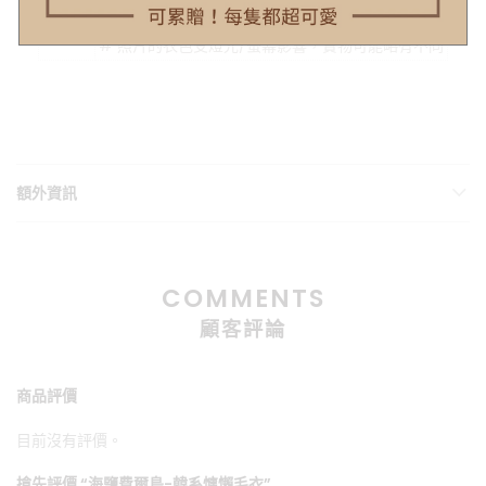
# 不同的測量方式會導致5公分內的尺寸落差
注意
# 照片的衣色受燈光/螢幕影響，實物可能略有不同
額外資訊
COMMENTS
顧客評論
商品評價
目前沒有評價。
搶先評價 “海鹽費爾島-韓系慵懶毛衣”