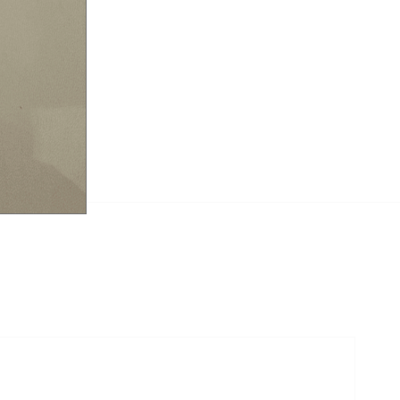
紋水貂毛衣”