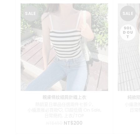
SALE
SALE
SOL
D OU
T
親膚條紋細肩針織上衣
純欲
熱銷夏日單品任選兩件七折🎈
,
小編激
小編激推必買款❤️
,
💥超低價 On Sale
,
日常
日常簡約
,
上衣/TOP
原
目
NT$
200
NT$
450
始
前
價
價