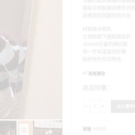
冷靜的藍與溫暖的咖相
格：
還有白色點綴詮釋冬日
NT$899
就像理性與感性的共存
材質是水貂毛
立領短款下擺破損設計
JENNIE也愛的類似款
用一件有溫度的針織
陪伴你的冬日時光
尚有庫存
商品特價：
海鹽可麗露-藍咖條紋水貂毛
加入購物
貨號:
lt0330