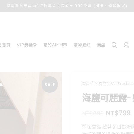
熱銷夏日單品兩件7折專區別錯過❤ 999免運 (刷卡、轉帳限定)
站首頁
VIP獎勵💎
關於AMM💌
購物須知
商店
首頁
所有商品/All Product
SALE
海鹽可麗露
原
NT$
799
NT$
899
始
藍咖交織 藏著冬日最治
價