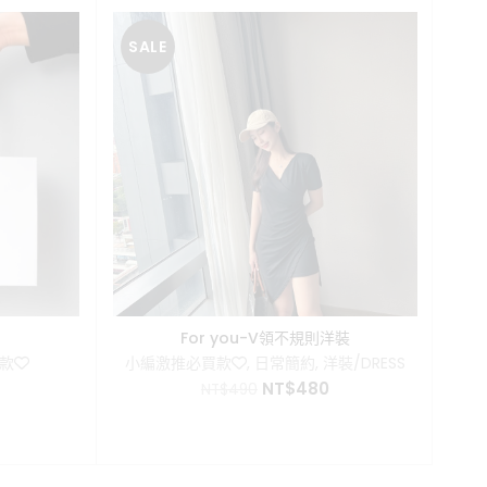
SALE
SA
For you-V領不規則洋裝
款❤️
小編激推必買款❤️
,
日常簡約
,
洋裝/DRESS
目
原
目
NT$
480
NT$
490
前
始
前
價
價
價
格：
格：
格：
0。
NT$599。
NT$490。
NT$480。