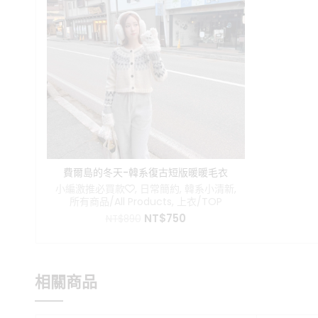
費爾島的冬天-韓系復古短版暖暖毛衣
小編激推必買款❤️
,
日常簡約
,
韓系小清新
,
所有商品/All Products
,
上衣/TOP
原
目
NT$
750
NT$
890
始
前
價
價
格：
格：
NT$890。
NT$750。
相關商品