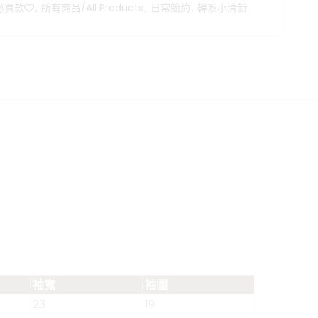
買款❤️
,
所有商品/All Products
,
日常簡約
,
韓系小清新
袖寬
袖圍
23
19