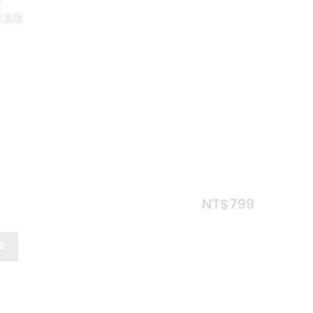
融
格：
的溫暖
。
NT$799。
NT$
799
衣 數量
車