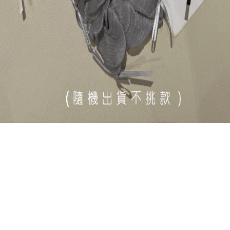
COMMENTS
顧客評論
搶先評價 “海鹽可麗露-藍咖條
你必須
登入
才能發表評論。