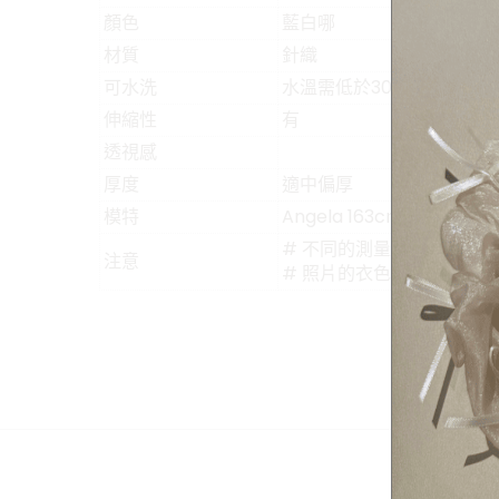
顏色
藍白哪
材質
針織
可水洗
水溫需低於30度(針織類建
伸縮性
有
透視感
厚度
適中偏厚
模特
Angela 163cm/48kg
# 不同的測量方式會導致
注意
# 照片的衣色受燈光/螢