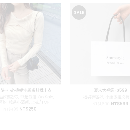
SALE
陷阱-小心機鏤空親膚針織上衣
夏末大福袋-$599
推必買款❤️
,
💥超低價 On Sale
,
福袋專區🎁
,
小編激推必買
簡約
,
韓系小清新
,
上衣/TOP
原
NT$
599
NT$
1,600
原
目
NT$
250
始
NT$
499
始
前
價
價
價
格：
格：
格：
NT$1,60