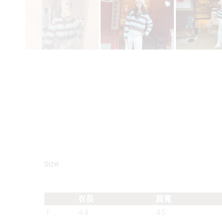
Size
衣長
肩寬
F
44
45