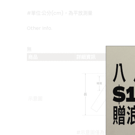
#單位:公分(cm)，為平放測量
Other Info.
無
商品
詳細資訊
示意圖
#示意圖僅為量度位置示意