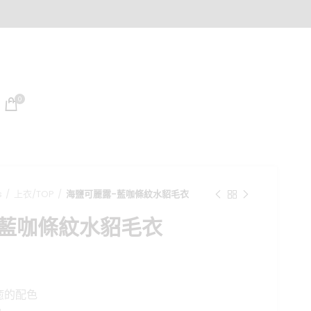
0
s
上衣/TOP
海鹽可麗露-藍咖條紋水貂毛衣
-藍咖條紋水貂毛衣
目
前
癒的配色
價