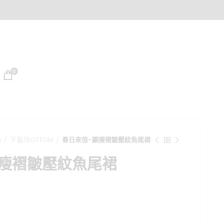
0
s
下著/BOTTOM
春日來信-顯瘦褶皺壓紋魚尾裙
顯瘦褶皺壓紋魚尾裙
目
前
價