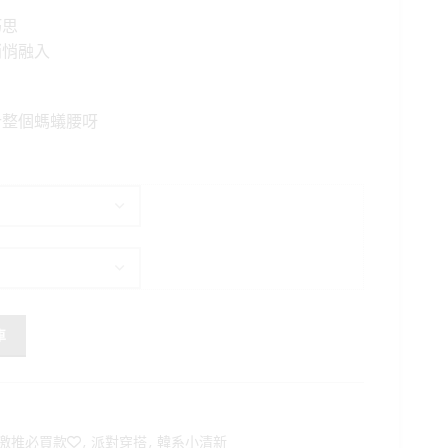
格：
巧思
。
NT$650。
悄悄融入
計整個螞蟻腰呀
裙 數量
車
激推必買款❤️
,
派對穿搭
,
韓系小清新