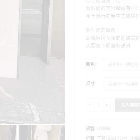
穿上後氣質十足
格：
看似簡約其實壓紋有小
NT$899
今年流行的新中式風格
版型遮肉顯瘦
高腰線搭配腰間抓皺設
大開衩下擺氣勢滿分
顏色
尺寸
春日來信-顯瘦褶皺壓紋魚尾
加入購物
貨號:
LS0018
分類:
下著/BOTTOM
,
小編