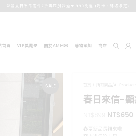
熱銷夏日單品兩件7折專區別錯過❤ 999免運 (刷卡、轉帳限定)
站首頁
VIP獎勵💎
關於AMM💌
購物須知
商店
首頁
所有商品/All Product
SALE
春日來信-
原
NT$
650
NT$
899
始
春夏新品長裙來啦
價