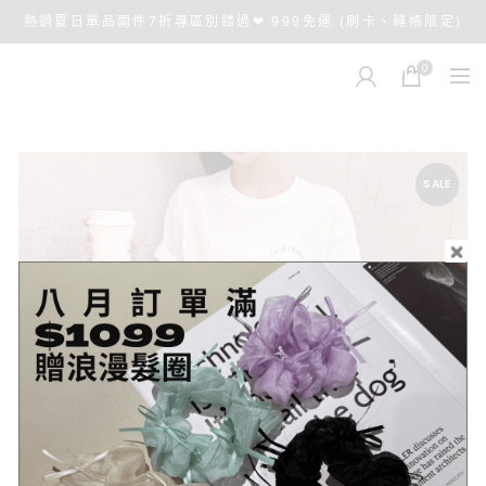
熱銷夏日單品兩件7折專區別錯過❤ 999免運 (刷卡、轉帳限定)
0
SALE