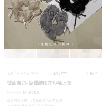
點擊放大
首頁
所有商品/All Products
上衣/TOP
微甜韓妞-蝴蝶結印花短袖上衣
原
目
NT$
380
NT$
590
始
前
韓系蝴蝶結印花T是時尚界的小可愛呀
價
價