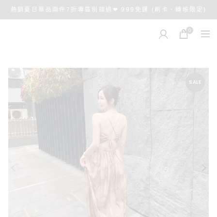
熱銷夏日單品兩件7折專區別錯過❤ 999免運 (刷卡、轉帳限定)
0
SALE