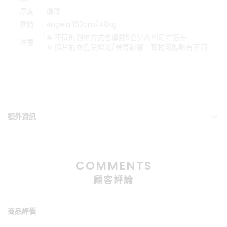
厚度
偏薄
模特
Angela 163cm/48kg
# 不同的測量方式會導致5公分內的尺寸落差
注意
# 照片的衣色受燈光/螢幕影響，實物可能略有不同
額外資訊
COMMENTS
顧客評論
商品評價