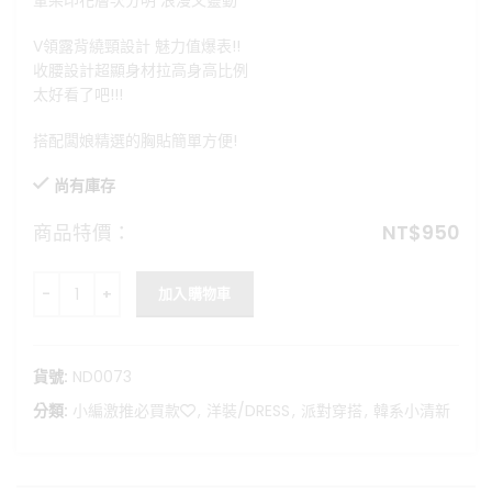
暈染印花層次分明 浪漫又靈動
格：
格：
NT$1,280。
NT$950。
V領露背繞頸設計 魅力值爆表!!
收腰設計超顯身材拉高身高比例
太好看了吧!!!
搭配闆娘精選的胸貼簡單方便!
尚有庫存
商品特價：
NT$
950
夕陽微光-v領性感露背洋裝 數量
加入購物車
貨號:
ND0073
分類:
小編激推必買款❤️
,
洋裝/DRESS
,
派對穿搭
,
韓系小清新