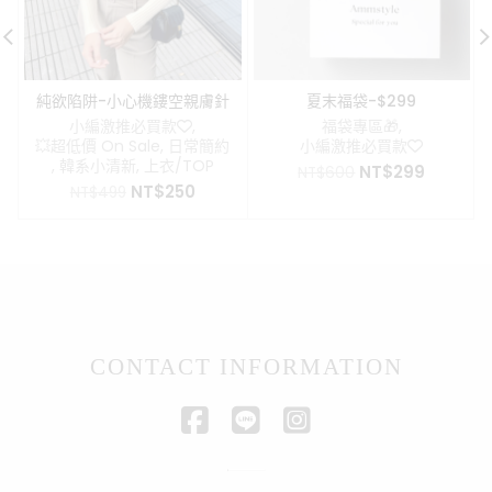
純欲陷阱-小心機鏤空親膚針
夏末福袋-$299
織上衣
小編激推必買款❤️
,
福袋專區🎁
,
💥超低價 On Sale
,
日常簡約
小編激推必買款❤️
,
韓系小清新
,
上衣/TOP
原
目
NT$
299
NT$
600
原
目
NT$
250
始
前
NT$
499
始
前
價
價
價
價
格：
格：
格：
格：
NT$600。
NT$299
NT$499。
NT$250。
CONTACT INFORMATION