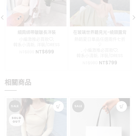
細肩綁帶皺皺長洋裝
在玻璃世界聽見光-繞頸露背
長洋裝
小編激推必買款❤️
,
熱銷夏日單品任選兩件七折
韓系小清新
,
洋裝/DRESS
🎈
,
小編激推必買款❤️
,
原
目
NT$
699
NT$
899
韓系小清新
,
洋裝/DRESS
始
前
原
目
NT$
799
價
價
NT$
980
始
前
格：
格：
價
價
NT$899。
NT$699。
格：
格：
相關商品
NT$980。
NT$799
SALE
SALE
SOLD
OUT