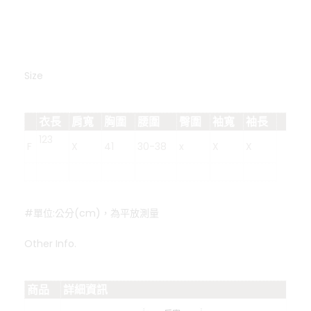
Size
衣長
肩寬
胸圍
腰圍
臀圍
袖寬
袖長
123
F
X
41
30-38
x
X
X
#單位:公分(cm)，為平放測量
Other Info.
商品
詳細資訊