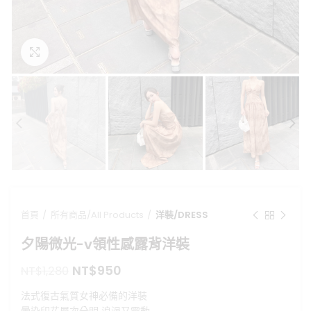
點擊放大
首頁
所有商品/All Products
洋裝/DRESS
夕陽微光-v領性感露背洋裝
原
目
NT$
950
NT$
1,280
始
前
法式復古氣質女神必備的洋裝
價
價