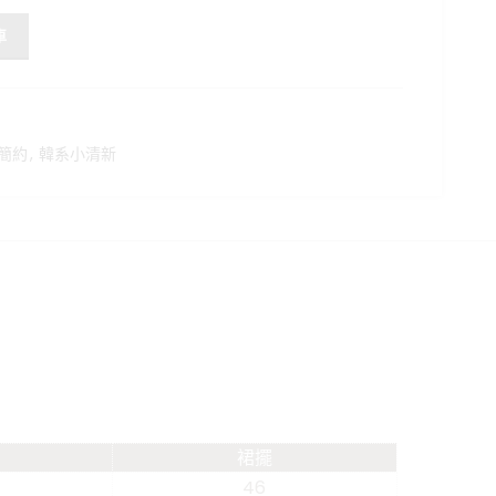
 數量
車
簡約
,
韓系小清新
裙擺
46