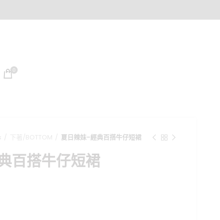
0
s
下著/BOTTOM
夏日辣妹-經典百搭牛仔短裙
經典百搭牛仔短裙
目
前
價