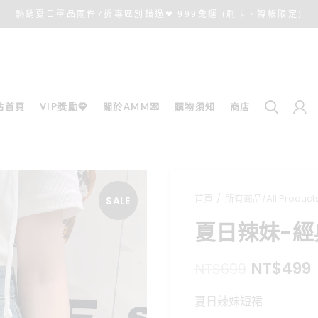
熱銷夏日單品兩件7折專區別錯過❤ 999免運 (刷卡、轉帳限定)
站首頁
VIP獎勵💎
關於AMM💌
購物須知
商店
首頁
所有商品/All Product
SALE
夏日辣妹-
原
NT$
499
NT$
699
始
夏日辣妹短裙
價