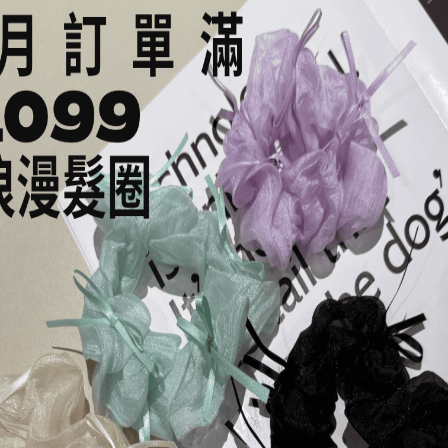
以照片為準
%條綸、5%聚酯纖維)
0~40度
 (M號合適)
寸落差
可能略有不同