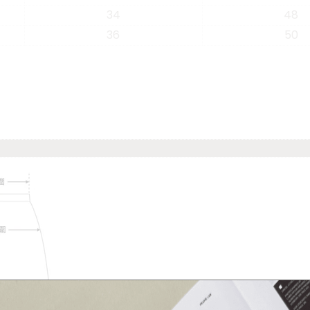
34
48
36
50