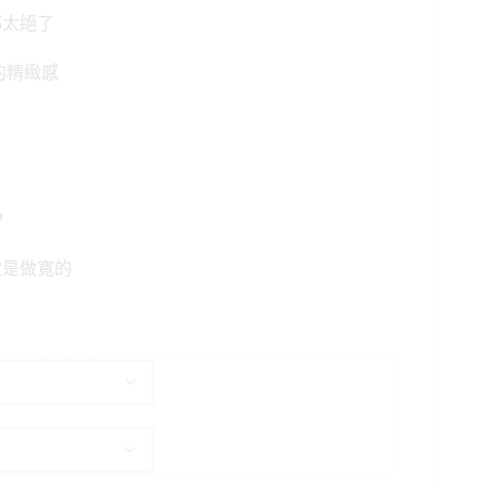
格：
都太絕了
。
NT$499。
的精緻感
❤
坎是做寬的