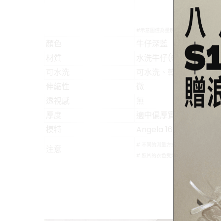
#示意圖僅為量度位置示意，貨品款式
顏色
牛仔深藍
材質
水洗牛仔(65%棉、30
可水洗
可水洗、乾洗，最佳水溫3
伸縮性
微
透視感
無
厚度
適中偏厚實
模特
Angela 163cm/48kg
# 不同的測量方式會導致5公分內的尺
注意
# 照片的衣色受燈光/螢幕影響，實物