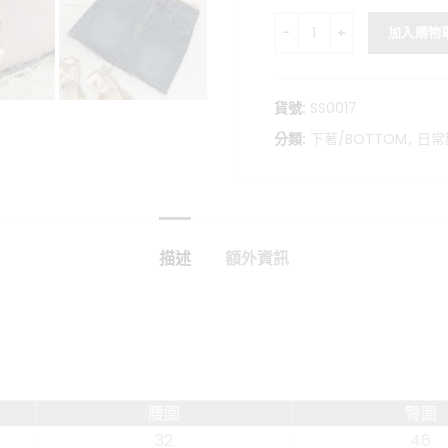
夏日辣妹-經典百搭牛仔短裙
加入購物
貨號:
SS0017
分類:
下著/BOTTOM
,
日常
描述
額外資訊
腰圍
臀圍
32
46