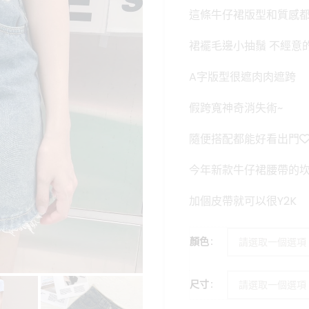
格：
這條牛仔裙版型和質感
NT$699
裙襬毛邊小抽鬚 不經意
A字版型很遮肉肉遮跨
假跨寬神奇消失術~
隨便搭配都能好看出門
今年新款牛仔裙腰帶的
加個皮帶就可以很Y2K
顏色
尺寸