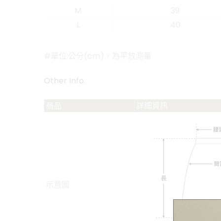
M
39
L
40
#單位:公分(cm)，為平放測量
Other Info.
商品
詳細資訊
示意圖