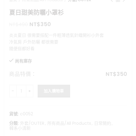
夏日甜美防曬小罩衫
原
目
NT$
350
NT$
490
始
前
炎炎夏日 很需要搭配一件輕薄透氣針織開衫小外套
價
價
冷氣房 戶外防曬 都很需要
格：
格：
隨便搭都好看
NT$490。
NT$350。
尚有庫存
商品特價：
NT$
350
夏日甜美防曬小罩衫 數量
加入購物車
貨號:
c0052
分類:
外套/OUTER
,
所有商品/All Products
,
日常簡約
,
韓系小清新