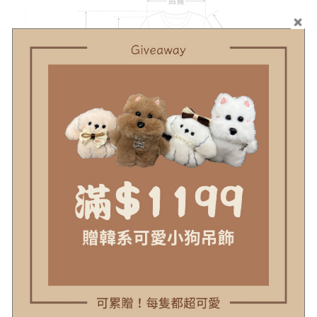
示意圖
#示意圖僅為量度位置示意，貨品款式以照片為準
顏色
杏
材質
針織
可水洗
水溫需低於30度(針織類建議手洗或用洗衣袋)
伸縮性
有
透視
無
感
厚度
適中偏薄
模特
Angela 163cm/48kg
# 不同的測量方式會導致5公分內的尺寸落差
注意