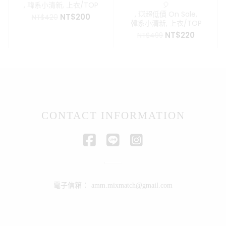
,
韓系小清新
,
上衣/TOP
🎈
,
💥超低價 On Sale
,
原
目
NT$
200
NT$
420
韓系小清新
,
上衣/TOP
始
前
原
目
NT$
220
價
價
NT$
499
始
前
格：
格：
價
價
NT$420。
NT$200。
格：
格：
NT$499。
NT$220
CONTACT INFORMATION
電子信箱：
amm.mixmatch@gmail.com