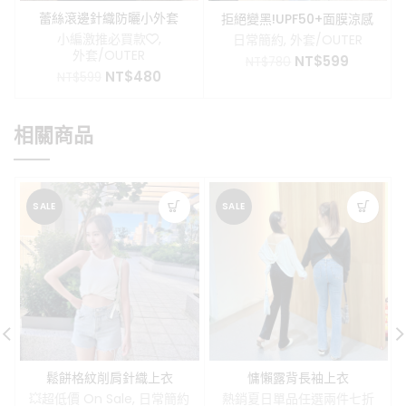
蕾絲滾邊針織防曬小外套
拒絕變黑!UPF50+面膜涼感
防曬外套
小編激推必買款❤️
,
日常簡約
,
外套/OUTER
外套/OUTER
原
目
NT$
599
NT$
780
原
目
NT$
480
始
前
NT$
599
始
前
價
價
價
價
格：
格：
格：
格：
NT$780。
NT$599
相關商品
NT$599。
NT$480。
SALE
SALE
鬆餅格紋削肩針織上衣
慵懶露背長袖上衣
💥超低價 On Sale
,
日常簡約
熱銷夏日單品任選兩件七折