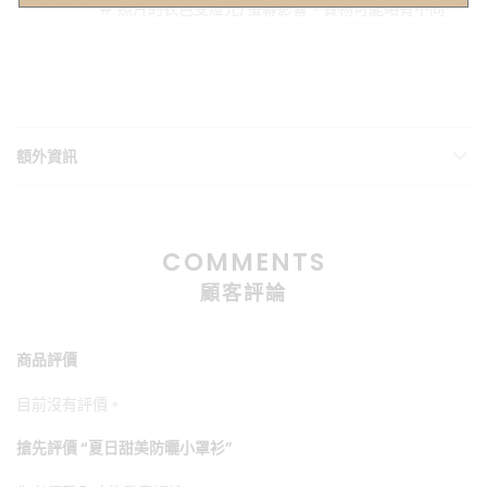
# 照片的衣色受燈光/螢幕影響，實物可能略有不同
額外資訊
COMMENTS
顧客評論
商品評價
目前沒有評價。
搶先評價 “夏日甜美防曬小罩衫”