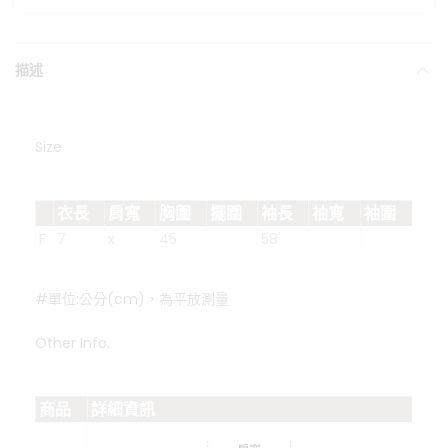
描述
Size
衣長
肩寬
胸圍
擺圍
袖長
袖寬
袖圍
F
7
x
45
58
#單位:公分(cm)，為平放測量
Other Info.
商品
詳細資訊