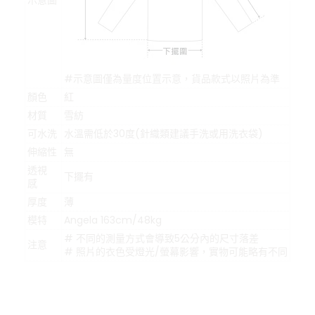
示意圖
#示意圖僅為量度位置示意，貨品款式以照片為準
顏色
紅
材質
雪紡
可水洗
水溫需低於30度(針織類建議手洗或用洗衣袋)
伸縮性
無
透視
下擺有
感
厚度
薄
模特
Angela 163cm/48kg
# 不同的測量方式會導致5公分內的尺寸落差
注意
# 照片的衣色受燈光/螢幕影響，實物可能略有不同