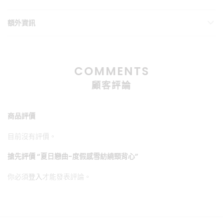
額外資訊
COMMENTS
顧客評論
商品評價
目前沒有評價。
搶先評價 “夏日戀曲-度假感雪紡繞頸背心”
你必須
登入
才能發表評論。