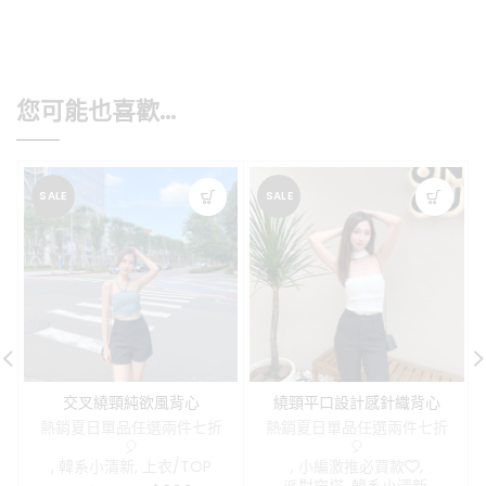
您可能也喜歡…
SALE
SALE
交叉繞頸純欲風背心
繞頸平口設計感針織背心
熱銷夏日單品任選兩件七折
熱銷夏日單品任選兩件七折
🎈
🎈
,
韓系小清新
,
上衣/TOP
,
小編激推必買款❤️
,
派對穿搭
,
韓系小清新
,