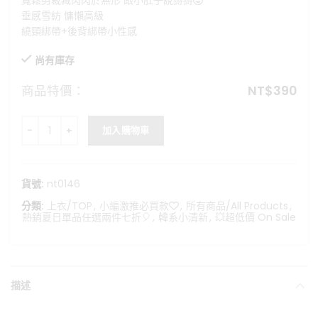
寬鬆剪裁藏肉肉於無形 跟小肚子說掰掰😍
格：
格：
垂感雪紡 慵懶高級
NT$690。
NT$390。
繞頸綁帶+後背綁帶小性感
尚有庫存
商品特價：
NT$
390
夏日戀曲-度假感雪紡繞頸背心 數量
加入購物車
貨號:
nt0146
分類:
上衣/TOP
,
小編激推必買款❤️
,
所有商品/All Products
,
熱銷夏日單品任選兩件七折🎈
,
韓系小清新
,
💥超低價 On Sale
描述