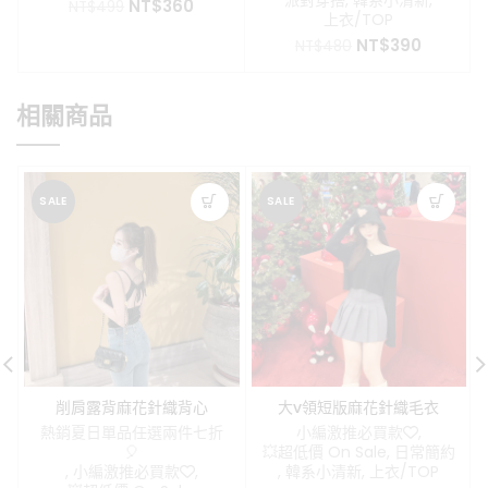
原
目
NT$
360
NT$
499
上衣/TOP
始
前
原
目
NT$
390
價
價
NT$
480
始
前
格：
格：
價
價
NT$499。
NT$360。
格：
格：
相關商品
NT$480。
NT$390
SALE
SALE
削肩露背麻花針織背心
大v領短版麻花針織毛衣
熱銷夏日單品任選兩件七折
小編激推必買款❤️
,
🎈
💥超低價 On Sale
,
日常簡約
,
小編激推必買款❤️
,
,
韓系小清新
,
上衣/TOP