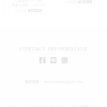
💥超低價 On Sale
,
原
目
NT$
350
NT$
590
韓系小清新
,
上衣/TOP
始
前
原
目
NT$
200
價
價
NT$
399
始
前
格：
格：
價
價
NT$590。
NT$350
格：
格：
NT$399。
NT$200。
CONTACT INFORMATION
電子信箱：
amm.mixmatch@gmail.com