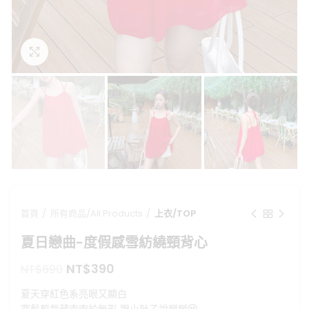
點擊放大
首頁
所有商品/All Products
上衣/TOP
夏日戀曲-度假感雪紡繞頸背心
原
目
NT$
390
NT$
690
始
前
夏天穿紅色系亮眼又顯白
價
價