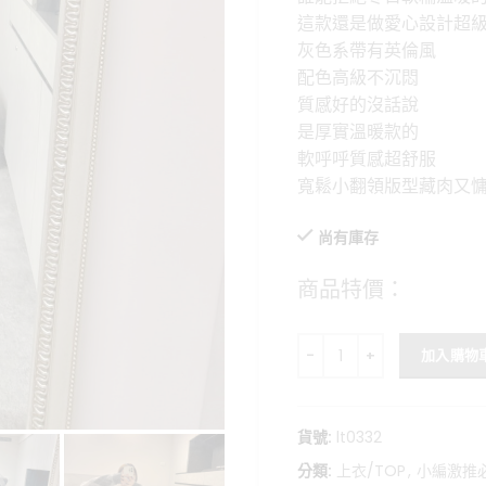
價
這款還是做愛心設計超
格：
灰色系帶有英倫風
NT$1,2
配色高級不沉悶
質感好的沒話說
是厚實溫暖款的
軟呼呼質感超舒服
寬鬆小翻領版型藏肉又
尚有庫存
商品特價：
冬日溫柔領空-高質感愛心菱
加入購物
貨號:
lt0332
分類:
上衣/TOP
,
小編激推必