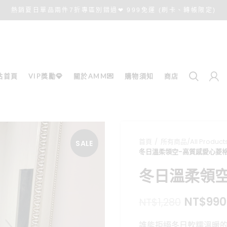
熱銷夏日單品兩件7折專區別錯過❤ 999免運 (刷卡、轉帳限定)
站首頁
VIP獎勵💎
關於AMM💌
購物須知
商店
首頁
所有商品/All Product
SALE
冬日溫柔領空-高質感愛心菱
冬日溫柔領
原
NT$
990
NT$
1,280
始
誰能拒絕冬日軟糯溫暖