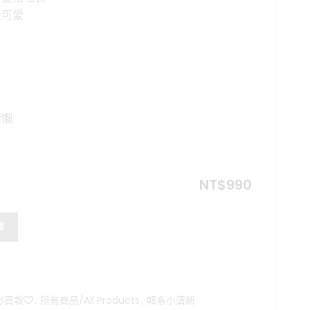
價
級可愛
格：
80。
NT$990。
慵懶
NT$
990
格暖暖毛衣 數量
車
買款❤️
,
所有商品/All Products
,
韓系小清新