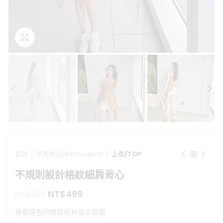
點擊放大
首頁
所有商品/All Products
上衣/TOP
不規則設計格紋細肩背心
原
目
NT$
499
NT$
680
始
前
黃藍撞色的格紋很有復古氛圍
價
價