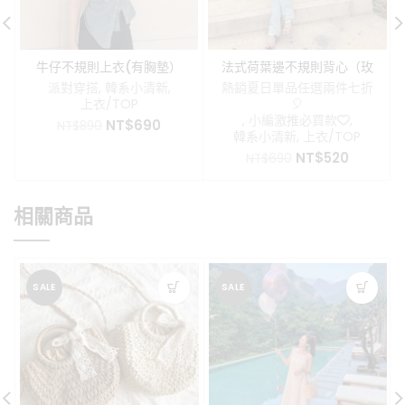
牛仔不規則上衣(有胸墊）
法式荷葉邊不規則背心（玫
瑰別針可拆）
派對穿搭
,
韓系小清新
,
熱銷夏日單品任選兩件七折
上衣/TOP
🎈
,
小編激推必買款❤️
,
原
目
NT$
690
NT$
890
韓系小清新
,
上衣/TOP
始
前
原
目
NT$
520
價
價
NT$
690
始
前
格：
格：
價
價
NT$890。
NT$690。
格：
格：
相關商品
NT$690。
NT$520
SALE
SALE