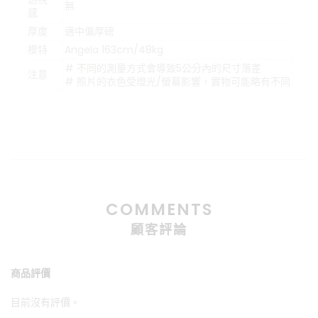
無
感
厚度
適中偏厚磅
模特
Angela 163cm/48kg
# 不同的測量方式會導致5公分內的尺寸落差
注意
# 照片的衣色受燈光/螢幕影響，實物可能略有不同
COMMENTS
顧客評論
商品評價
目前沒有評價。