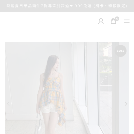
熱銷夏日單品兩件7折專區別錯過❤ 999免運 (刷卡、轉帳限定)
0
SALE