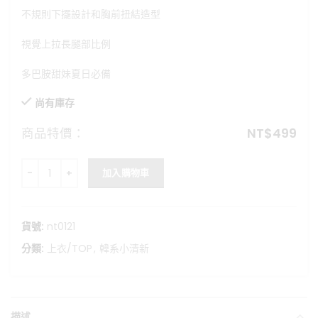
格：
格：
不規則下擺設計和胸前扭結造型
NT$680。
NT$499。
視覺上拉長腿部比例
多巴胺甜妹夏日必備
尚有庫存
商品特價：
NT$
499
不規則設計格紋細肩背心 數量
加入購物車
貨號:
nt0121
分類:
上衣/TOP
,
韓系小清新
描述