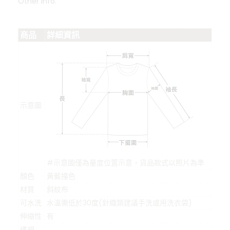
Other Info.
商品
詳細資訊
示意圖
#示意圖僅為量度位置示意，貨品款式以照片為準
顏色
黃藍撞色
材質
斜紋布
可水洗
水溫需低於30度(針織類建議手洗或用洗衣袋)
伸縮性
有
透視