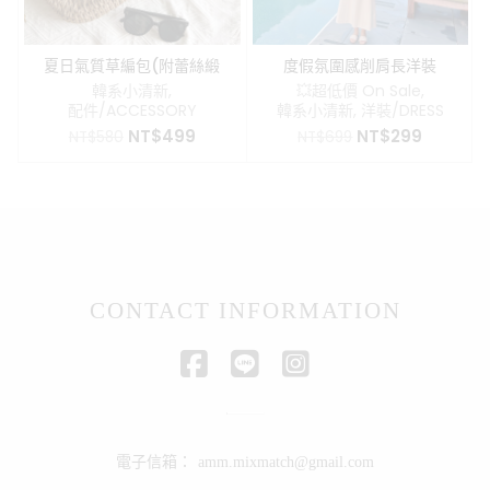
夏日氣質草編包(附蕾絲緞
度假氛圍感削肩長洋裝
帶)
韓系小清新
,
💥超低價 On Sale
,
配件/ACCESSORY
韓系小清新
,
洋裝/DRESS
原
目
原
目
NT$
499
NT$
299
NT$
580
NT$
699
始
前
始
前
價
價
價
價
格：
格：
格：
格：
NT$580。
NT$499。
NT$699。
NT$299
CONTACT INFORMATION
電子信箱：
amm.mixmatch@gmail.com