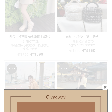
。
外帶一杯拿鐵-高腰設計感皮裙
高級小香毛呢手提小盒子
下著/BOTTOM
,
小編激推必買款❤️
,
小編激推必買款❤️
,
日常簡約
,
配件/ACCESSORY
韓系小清新
原
目
NT$
650
NT$
780
原
目
NT$
599
NT$
790
始
前
始
前
價
價
價
價
格：
格：
格：
格：
NT$780。
NT$650。
SALE
SALE
NT$790。
NT$599。