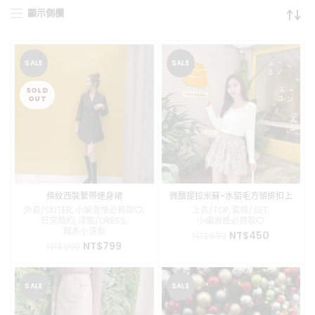
顯示側欄
SALE
SALE
SOLD
OUT
條紋西裝繫帶連身裙
微醺提拉米蘇-水貂毛方領排扣上
衣
外套/OUTER
,
小編激推必買款❤️
,
上衣/TOP
,
套裝/SET
,
日常簡約
,
洋裝/DRESS
,
小編激推必買款❤️
韓系小清新
原
目
NT$
450
NT$
599
原
目
NT$
799
NT$
990
始
前
始
前
價
價
價
價
格：
格：
格：
格：
NT$599。
NT$450
SALE
SALE
NT$990。
NT$799。