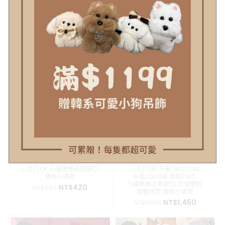
焦糖栗子奶蓋-羊羔毛麂皮長外套
溫柔高領流蘇針織毛衣
外套/OUTER
,
小編激推必買款❤️
,
上衣/TOP
,
小編激推必買款❤️
,
日常簡約
,
韓系小清新
日常簡約
,
韓系小清新
原
目
原
目
NT$
1,880
NT$
690
NT$
2,500
NT$
880
始
前
始
前
價
價
價
價
格：
格：
格：
格：
SALE
SALE
NT$2,500。
NT$1,880。
NT$880。
NT$690
鎖骨鏈條水貂絨毛衣
愛爾蘭雲霧-刷絨連帽衛衣外套
+微喇叭褲
上衣/TOP
,
小編激推必買款❤️
,
上衣/TOP
,
下著/BOTTOM
,
韓系小清新
外套/OUTER
,
套裝/SET
,
小編激推必買款❤️
,
日常簡約
,
原
目
NT$
420
NT$
580
運動休閒
,
韓系小清新
始
前
原
目
NT$
1,450
NT$
1,680
價
價
始
前
格：
格：
價
價
NT$580。
NT$420。