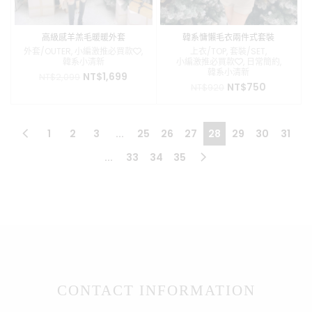
高級感羊羔毛暖暖外套
韓系慵懶毛衣兩件式套裝
外套/OUTER
,
小編激推必買款❤️
,
上衣/TOP
,
套裝/SET
,
韓系小清新
小編激推必買款❤️
,
日常簡約
,
韓系小清新
原
目
NT$
1,699
NT$
2,099
原
目
NT$
750
始
前
NT$
920
始
前
價
價
價
價
格：
格：
格：
格：
NT$2,099。
NT$1,699。
1
2
3
...
25
26
27
28
29
30
31
NT$920。
NT$750。
...
33
34
35
CONTACT INFORMATION