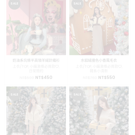
格：
格：
SALE
SALE
NT$1,680。
NT$1,45
奶油系坑條半高領羊絨針織衫
水貂絨撞色小香風毛衣
上衣/TOP
,
小編激推必買款❤️
,
上衣/TOP
,
小編激推必買款❤️
,
日常簡約
韓系小清新
原
目
原
目
NT$
450
NT$
550
NT$
599
NT$
760
始
前
始
前
價
價
價
價
格：
格：
格：
格：
SALE
SALE
NT$599。
NT$450。
NT$760。
NT$550。