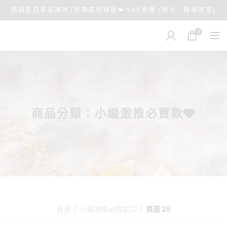
熱銷夏日單品兩件7折專區別錯過❤ 999免運 (刷卡、轉帳限定)
0
商品分類：小編激推必買款❤️
首頁
小編激推必買款❤️
頁面 28