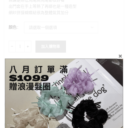
無論是綁低馬尾高馬尾都很好看
出門套在手上等熱了再綁也是一種造型
網紗拼接蝴蝶結很為整體氣質加分
顏色
Ac058芭蕾風蝴蝶結網紗髮圈$15 數量
加入購物車
貨號:
不提供
分類:
配件/ACCESSORY
,
韓系小清新
描述
額外資訊