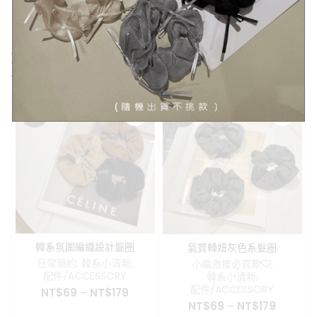
您可能也喜歡…
SALE
SALE
韓系氛圍編織設計髮圈
氣質韓妞灰色系髮圈
日常簡約
,
韓系小清新
,
小編激推必買款❤️
,
配件/ACCESSORY
韓系小清新
,
配件/ACCESSORY
NT$
69
–
NT$
179
NT$
69
–
NT$
179