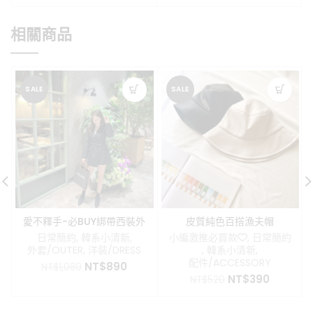
相關商品
SALE
SALE
愛不釋手-必BUY綁帶西裝外
皮質純色百搭漁夫帽
套
日常簡約
,
韓系小清新
,
小編激推必買款❤️
,
日常簡約
外套/OUTER
,
洋裝/DRESS
,
韓系小清新
,
配件/ACCESSORY
原
目
NT$
890
NT$
1,080
原
目
始
前
NT$
390
NT$
520
始
前
價
價
價
價
格：
格：